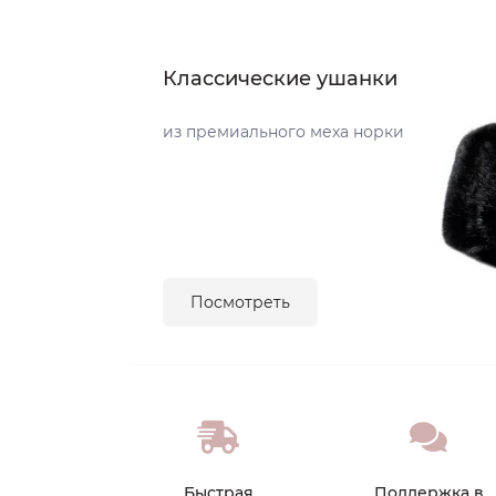
Классические ушанки
из премиального меха норки
Посмотреть
Быстрая
Поддержка в