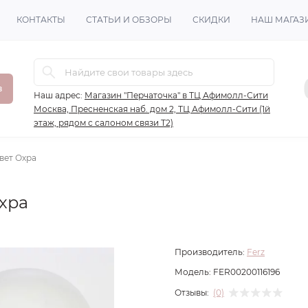
КОНТАКТЫ
СТАТЬИ И ОБЗОРЫ
СКИДКИ
НАШ МАГАЗ
в
Наш адрес:
Магазин "Перчаточка" в ТЦ Афимолл-Сити
Москва, Пресненская наб. дом 2, ТЦ Афимолл-Сити (1й
этаж, рядом с салоном связи Т2)
вет Охра
хра
Производитель:
Ferz
Модель:
FER00200116196
Отзывы:
(0)