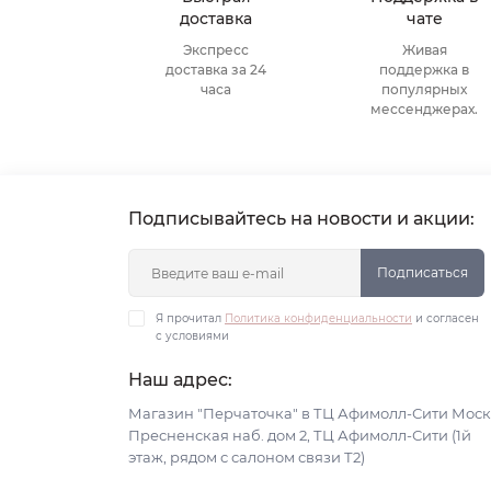
доставка
чате
Экспресс
Живая
доставка за 24
поддержка в
часа
популярных
мессенджерах.
Подписывайтесь на новости и акции:
Подписаться
Я прочитал
Политика конфиденциальности
и согласен
с условиями
Наш адрес:
Магазин "Перчаточка" в ТЦ Афимолл-Сити Моск
Пресненская наб. дом 2, ТЦ Афимолл-Сити (1й
этаж, рядом с салоном связи Т2)