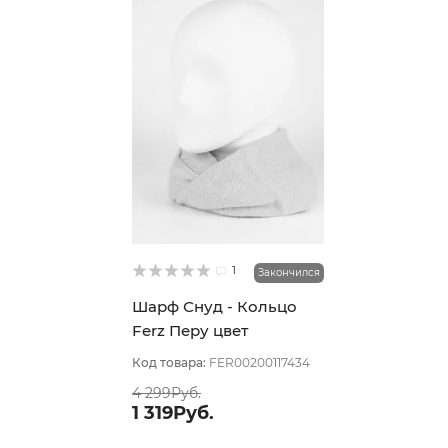
1
Закончился
Шарф Снуд - Кольцо
Ferz Перу цвет
Персиковый
Код товара:
FER00200117434
4 299Руб.
1 319Руб.