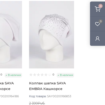
0
0
0
0
В наличии
В наличии
ка SAYA
Колпак шапка SAYA
корсе
EMBRA Кашкорсе
 Белый
стразы цвет Белый
Y00200164186
Код товара:
SAY00200166853
2 399Руб.