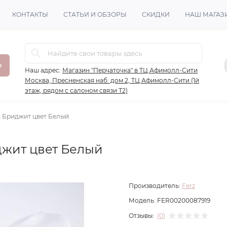
КОНТАКТЫ
СТАТЬИ И ОБЗОРЫ
СКИДКИ
НАШ МАГАЗ
в
Наш адрес:
Магазин "Перчаточка" в ТЦ Афимолл-Сити
Москва, Пресненская наб. дом 2, ТЦ Афимолл-Сити (1й
этаж, рядом с салоном связи Т2)
z Бриджит цвет Белый
джит цвет Белый
Производитель:
Ferz
Модель:
FER00200087919
Отзывы:
(0)