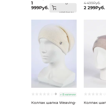
1
В
4 499Руб.
999Руб.
2 299Руб.
корзину
0
В наличии
Колпак шапка Weaving-
Колпак шап