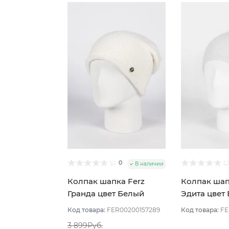
0
В наличии
Колпак шапка Ferz
Колпак шап
Гранда цвет Белый
Эдита цвет
Код товара:
FER00200157289
Код товара:
FE
3 899Руб.