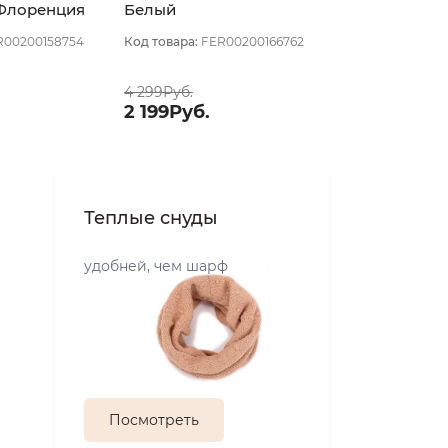
 Флоренция
Белый
R00200158754
Код товара:
FER00200166762
4 299Руб.
2 199Руб.
Теплые снуды
удобней, чем шарф
Посмотреть