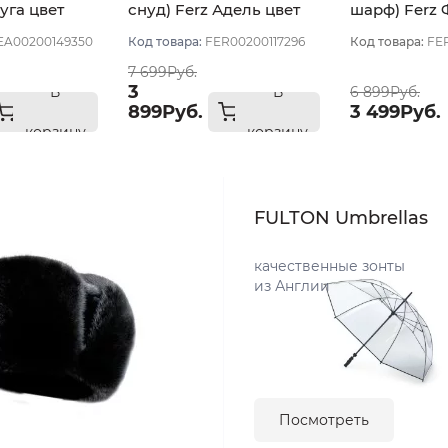
уга цвет
снуд) Ferz Адель цвет
шарф) Ferz
Белый
цвет Белый
A00200149350
Код товара:
FER00200117296
Код товара:
FE
7 699Руб.
3
В
В
6 899Руб.
899Руб.
3 499Руб.
корзину
корзину
FULTON Umbrellas
качественные зонты
из Англии
Посмотреть