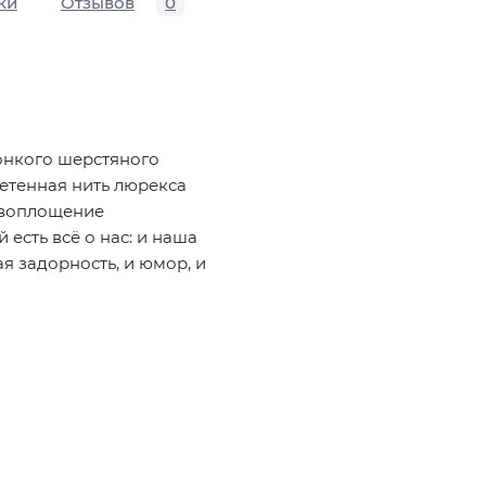
ки
Отзывов
0
онкого шерстяного
етенная нить люрекса
- воплощение
есть всё о нас: и наша
ая задорность, и юмор, и