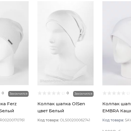
0
0
Закончился
Закончился
ка Ferz
Колпак шапка OlSen
Колпак шап
 Белый
цвет Белый
EMBRA Каш
"шелк" цвет
R00200170761
Код товара:
OLS00200062741
Код товара:
SA