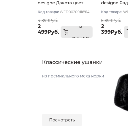
designe Дакота цвет
designe Рад
Молочный
Молочный
Код товара:
WED00200116914
Код товара:
WE
4 899Руб.
5 899Руб.
2
2
В
499Руб.
399Руб.
корзину
Классические ушанки
из премиального меха норки
Посмотреть