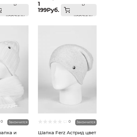
1
В
В
199Руб.
корзину
корзину
0
0
Закончился
Закончился
шапка и
Шапка Ferz Астрид цвет