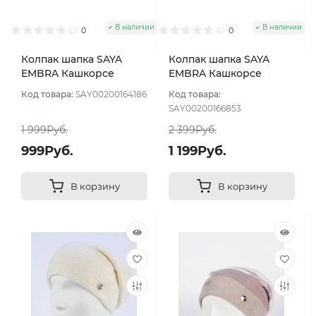
В наличии
В наличии
0
0
Колпак шапка SAYA
Колпак шапка SAYA
EMBRA Кашкорсе
EMBRA Кашкорсе
"шелк" цвет Белый
стразы цвет Белый
Код товара:
SAY00200164186
Код товара:
SAY00200166853
1 999Руб.
2 399Руб.
999Руб.
1 199Руб.
В корзину
В корзину