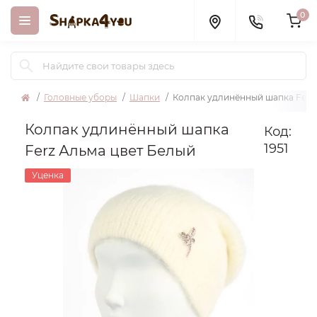
0
Головные уборы
Шапки
Колпак удлинённый шапка Ferz
Колпак удлинённый шапка
Код:
1951
Ferz Альма цвет Белый
Уценка