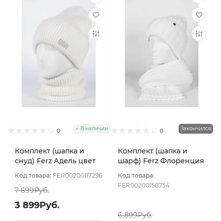
В наличии
Закончился
0
0
Комплект (шапка и
Комплект (шапка и
снуд) Ferz Адель цвет
шарф) Ferz Флоренция
Белый
цвет Белый
Код товара:
FER00200117296
Код товара:
FER00200158754
7 699Руб.
3 899Руб.
6 899Руб.