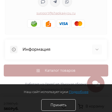
support@shapka4you.ru
Информация
О Shapka4you
Доставка, оплата и бонусные баллы
Каталог товаров
Гарантия возврата
Политика конфиденциальности
Работает на
OpenCart "Русская сборка"
Shapka4you © 2026
Контакты
Наш сайт использует куки
Подробнее
Возврат товара
2 799Руб.
Карта сайта
Принять
В корзину
560Руб.