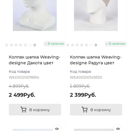
В наличии
В наличии
0
0
Колпак шапка Weaving-
Колпак шапка Weaving-
designe Дакота цвет
designe Радуга цвет
Молочный
Молочный
Код товара:
Код товара:
WED00200116914
WEA00200149350
4 899Руб.
5 899Руб.
2 499Руб.
2 399Руб.
В корзину
В корзину