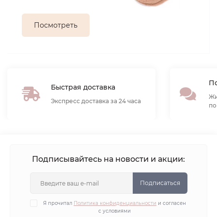
Посмотреть
По
Быстрая доставка
Жи
Экспресс доставка за 24 часа
по
Подписывайтесь на новости и акции:
Подписаться
Я прочитал
Политика конфиденциальности
и согласен
с условиями