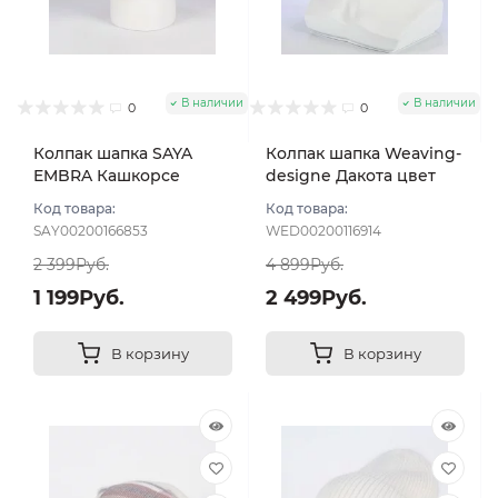
В наличии
В наличии
0
0
Колпак шапка SAYA
Колпак шапка Weaving-
EMBRA Кашкорсе
designe Дакота цвет
стразы цвет Белый
Молочный
Код товара:
Код товара:
SAY00200166853
WED00200116914
2 399Руб.
4 899Руб.
1 199Руб.
2 499Руб.
В корзину
В корзину