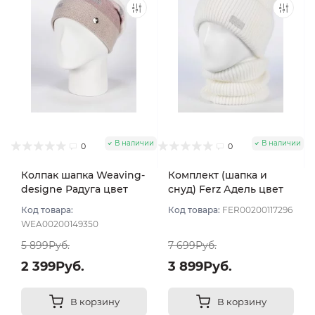
В наличии
В наличии
0
0
Колпак шапка Weaving-
Комплект (шапка и
designe Радуга цвет
снуд) Ferz Адель цвет
Молочный
Белый
Код товара:
Код товара:
FER00200117296
WEA00200149350
5 899Руб.
7 699Руб.
2 399Руб.
3 899Руб.
В корзину
В корзину