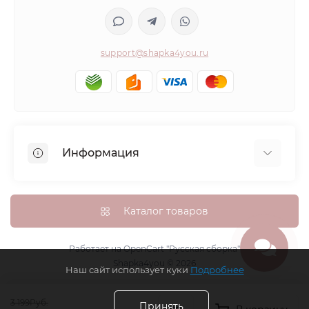
support@shapka4you.ru
Информация
О Shapka4you
Доставка, оплата и бонусные баллы
Каталог товаров
Гарантия возврата
Политика конфиденциальности
Работает на
OpenCart "Русская сборка"
Shapka4you © 2026
Контакты
Наш сайт использует куки
Подробнее
Возврат товара
3 199Руб.
Карта сайта
Принять