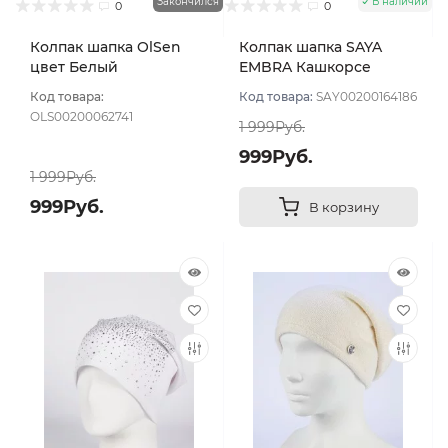
Закончился
В наличии
0
0
Колпак шапка OlSen
Колпак шапка SAYA
цвет Белый
EMBRA Кашкорсе
"шелк" цвет Белый
Код товара:
Код товара:
SAY00200164186
OLS00200062741
1 999Руб.
999Руб.
1 999Руб.
999Руб.
В корзину