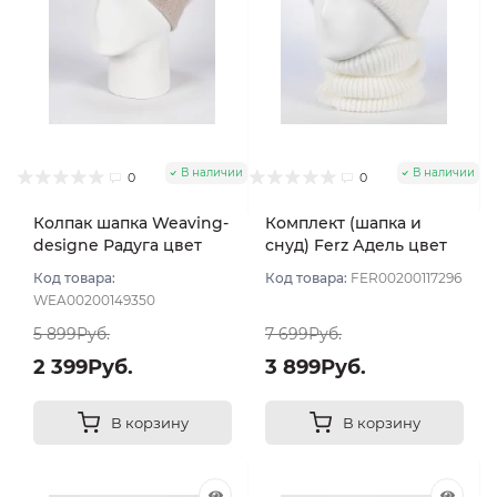
В наличии
В наличии
0
0
Колпак шапка Weaving-
Комплект (шапка и
designe Радуга цвет
снуд) Ferz Адель цвет
Молочный
Белый
Код товара:
Код товара:
FER00200117296
WEA00200149350
5 899Руб.
7 699Руб.
2 399Руб.
3 899Руб.
В корзину
В корзину