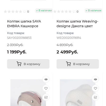
В наличии
В наличии
0
0
Колпак шапка SAYA
Колпак шапка Weaving-
EMBRA Кашкорсе
designe Дакота цвет
стразы цвет Белый
Молочный
Код товара:
Код товара:
SAY00200166853
WED00200116914
2 399Руб.
4 899Руб.
1 199Руб.
2 499Руб.
В корзину
В корзину