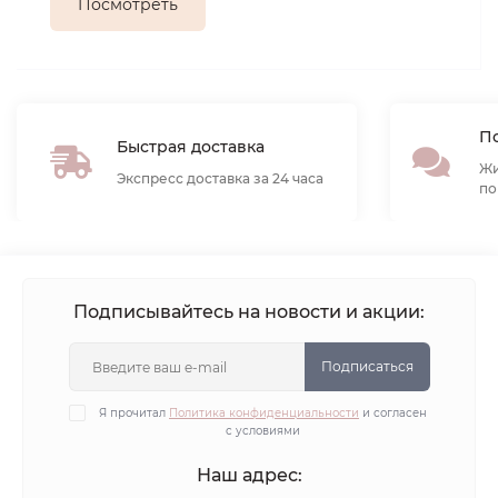
Посмотреть
По
Быстрая доставка
Жи
Экспресс доставка за 24 часа
по
Подписывайтесь на новости и акции:
Подписаться
Я прочитал
Политика конфиденциальности
и согласен
с условиями
Наш адрес: