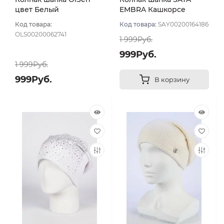
цвет Белый
EMBRA Кашкорсе
"шелк" цвет Белый
Код товара:
Код товара:
SAY00200164186
OLS00200062741
1 999Руб.
999Руб.
1 999Руб.
999Руб.
В корзину