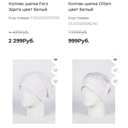
Колпак шапка Ferz
Колпак шапка OlSen
Эдита цвет Белый
цвет Белый
Код товара:
FER00200170761
Код товара:
OLS00200062741
4 499Руб.
1 999Руб.
2 299Руб.
999Руб.