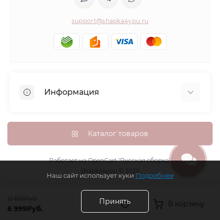
support@shapka4you.ru
Информация
О Shapka4you
Доставка, оплата и бонусные баллы
Каталог товаров
Гарантия возврата
Политика конфиденциальности
Работает на
OpenCart "Русская сборка"
Shapka4you © 2026
Контакты
Наш сайт использует куки
Подробнее
Возврат товара
13 699Руб.
Карта сайта
Принять
В корзину
6 999Руб.
Производители