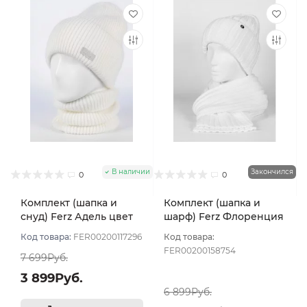
В наличии
Закончился
0
0
Комплект (шапка и
Комплект (шапка и
снуд) Ferz Адель цвет
шарф) Ferz Флоренция
Белый
цвет Белый
Код товара:
FER00200117296
Код товара:
FER00200158754
7 699Руб.
3 899Руб.
6 899Руб.