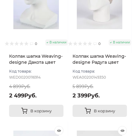
В наличии
В наличии
0
0
Колпак шапка Weaving-
Колпак шапка Weaving-
designe Дакота цвет
designe Радуга цвет
Молочный
Молочный
Код товара:
Код товара:
WED00200116914
WEA00200149350
4 899Руб.
5 899Руб.
2 499Руб.
2 399Руб.
В корзину
В корзину