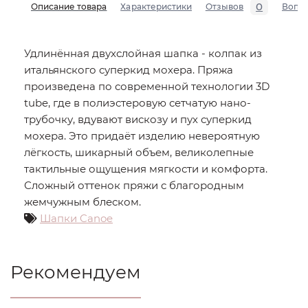
0
Описание товара
Характеристики
Отзывов
Вопр
Удлинённая двухслойная шапка - колпак из
итальянского суперкид мохера. Пряжа
произведена по современной технологии 3D
tube, где в полиэстеровую сетчатую нано-
трубочку, вдувают вискозу и пух суперкид
мохера. Это придаёт изделию невероятную
лёгкость, шикарный объем, великолепные
тактильные ощущения мягкости и комфорта.
Сложный оттенок пряжи с благородным
жемчужным блеском.
Шапки Canoe
Рекомендуем