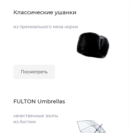
Классические ушанки
из премиального меха норки
Посмотреть
FULTON Umbrellas
качественные зонты
из Англии