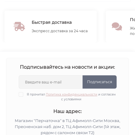
По
Быстрая доставка
Жи
Экспресс доставка за 24 часа
по
Подписывайтесь на новости и акции:
Подписаться
Я прочитал
Политика конфиденциальности
и согласен
с условиями
Наш адрес:
Магазин "Перчаточка" в ТЦ Афимолл-Сити Москва,
Пресненская наб. дом 2, ТЦ Афимолл-Сити (1й этаж,
рядом с салоном связи Т2)