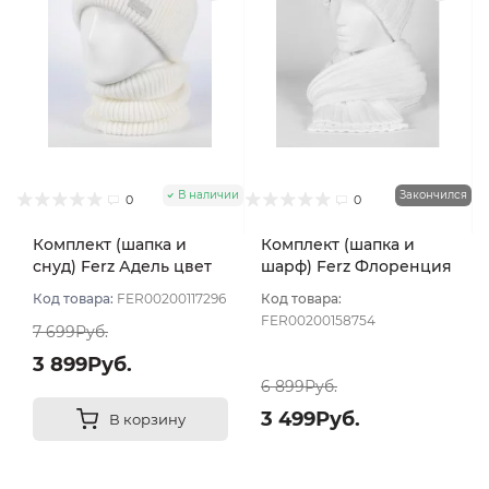
В наличии
Закончился
0
0
Комплект (шапка и
Комплект (шапка и
снуд) Ferz Адель цвет
шарф) Ferz Флоренция
Белый
цвет Белый
Код товара:
FER00200117296
Код товара:
FER00200158754
7 699Руб.
3 899Руб.
6 899Руб.
3 499Руб.
В корзину