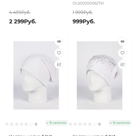
OLS00200062741
4 499Руб.
1 999Руб.
2 299Руб.
999Руб.
В наличии
В наличии
0
0