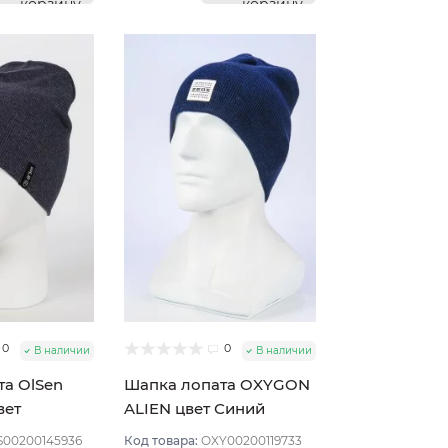
корзину
корзину
0
0
В наличии
В наличии
та OlSen
Шапка лопата OXYGON
вет
ALIEN цвет Синий
 мел
S00200145936
Код товара:
OXY00200119733