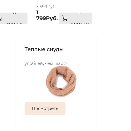
3 599Руб.
1
В
В
799Руб.
корзину
корзину
Теплые снуды
удобней, чем шарф
Посмотреть