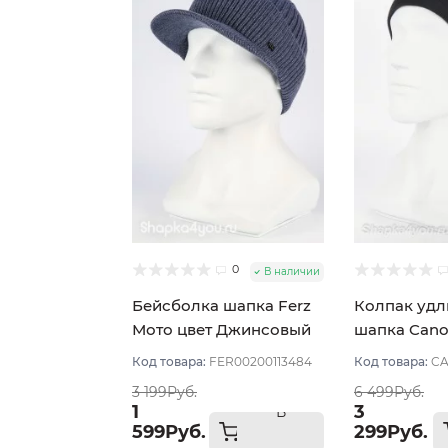
0
В наличии
Бейсболка шапка Ferz
Колпак уд
Мото цвет Джинсовый
шапка Cano
Синий тём
Код товара:
FER00200113484
Код товара:
CA
3 199Руб.
6 499Руб.
1
3
В
599Руб.
299Руб.