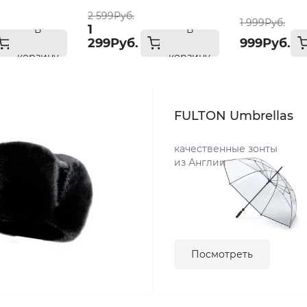
2 599Руб.
1 999Руб.
1
В
В
299Руб.
999Руб.
корзину
корзину
FULTON Umbrellas
качественные зонты
из Англии
Посмотреть