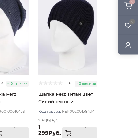
0
0
0
0
В наличии
В наличии
а Ferz
Шапка Ferz Титан цвет
т
Синий тёмный
R00100016453
Код товара:
FER00200158434
2 599Руб.
1
В
В
299Руб.