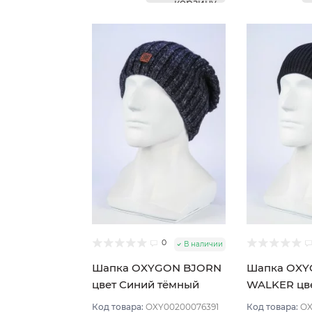
корзину
0
В наличии
Шапка OXYGON BJORN
Шапка OX
цвет Синий тёмный
WALKER цв
Код товара:
OXY00200076391
Код товара:
OX