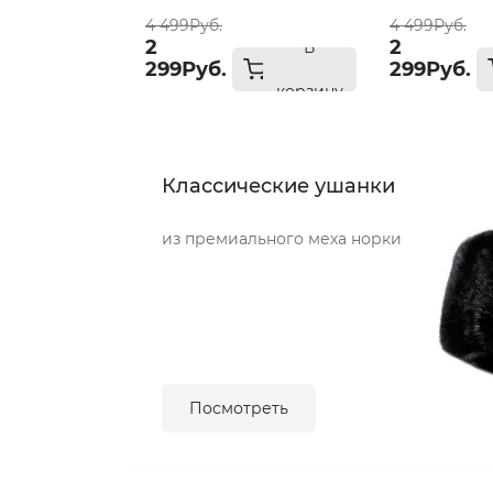
4 499Руб.
4 499Руб.
2
2
В
299Руб.
299Руб.
корзину
Классические ушанки
из премиального меха норки
Посмотреть