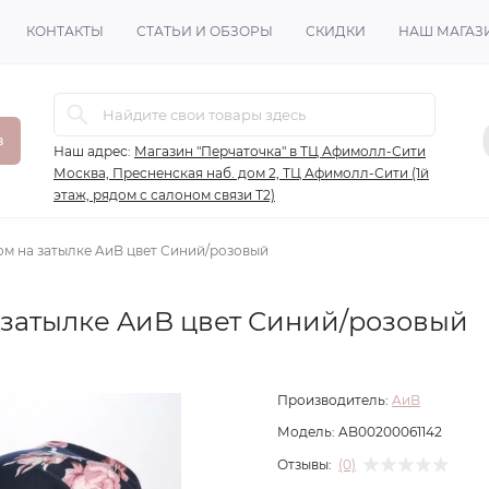
КОНТАКТЫ
СТАТЬИ И ОБЗОРЫ
СКИДКИ
НАШ МАГАЗ
в
Наш адрес:
Магазин "Перчаточка" в ТЦ Афимолл-Сити
Москва, Пресненская наб. дом 2, ТЦ Афимолл-Сити (1й
этаж, рядом с салоном связи Т2)
ом на затылке AиB цвет Синий/розовый
 затылке AиB цвет Синий/розовый
Производитель:
AиB
Модель:
AB00200061142
Отзывы:
(0)