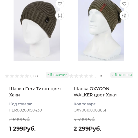
В наличии
В наличии
0
0
Шапка Ferz Титан цвет
Шапка OXYGON
Хаки
WALKER цвет Хаки
Код товара:
Код товара:
FER00200158430
OXY00100008861
2 599Руб.
4 499Руб.
1 299Руб.
2 299Руб.