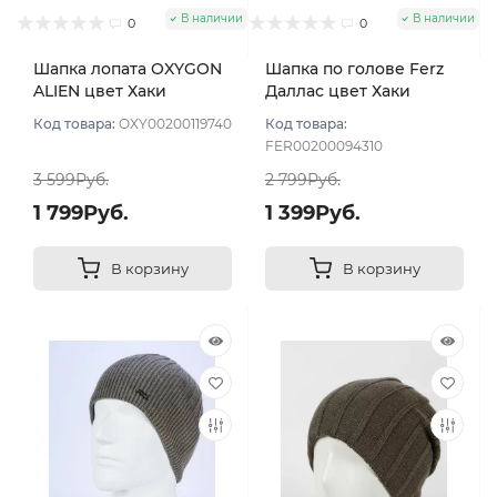
В наличии
В наличии
0
0
Шапка лопата OXYGON
Шапка по голове Ferz
ALIEN цвет Хаки
Даллас цвет Хаки
темный
Код товара:
OXY00200119740
Код товара:
FER00200094310
3 599Руб.
2 799Руб.
1 799Руб.
1 399Руб.
В корзину
В корзину