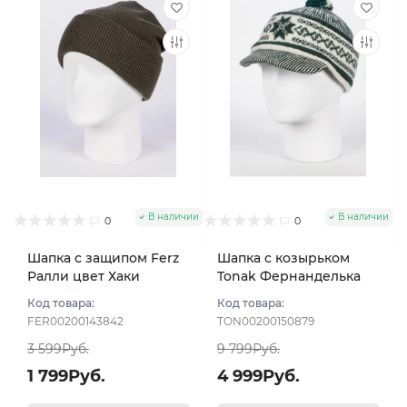
В наличии
В наличии
0
0
Шапка с защипом Ferz
Шапка с козырьком
Ралли цвет Хаки
Tonak Фернанделька
"Слово пацана" цвет
Код товара:
Код товара:
зел тем/бел размер 56-
FER00200143842
TON00200150879
59
3 599Руб.
9 799Руб.
1 799Руб.
4 999Руб.