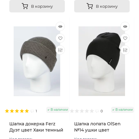
В корзину
В корзину
В наличии
В наличии
1
0
Шапка докерка Ferz
Шапка лопата OlSen
Дуэт цвет Хаки темный
№14 ушки цвет
Изумрудный