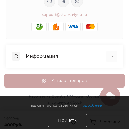
support@shapka4you.ru
Информация
О Shapka4you
Доставка, оплата и бонусные баллы
Каталог товаров
Гарантия возврата
Политика конфиденциальности
Работает на
OpenCart "Русская сборка"
Shapka4you © 2026
Контакты
Наш сайт использует куки
Подробнее
Возврат товара
1 999Руб.
Карта сайта
Принять
В корзину
400Руб.
Производители