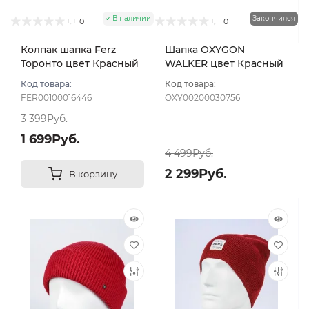
В наличии
Закончился
0
0
Колпак шапка Ferz
Шапка OXYGON
Торонто цвет Красный
WALKER цвет Красный
Код товара:
Код товара:
FER00100016446
OXY00200030756
3 399Руб.
1 699Руб.
4 499Руб.
2 299Руб.
В корзину