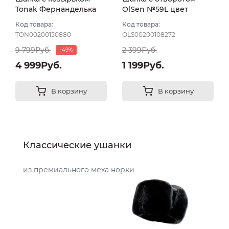
Tonak Фернанделька
OlSen №59L цвет
"Слово пацана" цвет
Красный яркий
Код товара:
Код товара:
красный/бел размер
TON00200150880
OLS00200108272
56-59
9 799Руб.
2 399Руб.
-49%
4 999Руб.
1 199Руб.
В корзину
В корзину
Классические ушанки
из премиального меха норки