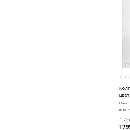
Колп
цвет
Матери
подкл
Код т
3 59
1 79