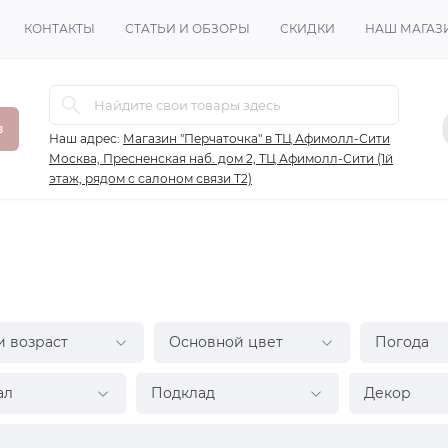
КОНТАКТЫ
СТАТЬИ И ОБЗОРЫ
СКИДКИ
НАШ МАГАЗ
в
Наш адрес:
Магазин "Перчаточка" в ТЦ Афимолл-Сити
Москва, Пресненская наб. дом 2, ТЦ Афимолл-Сити (1й
этаж, рядом с салоном связи Т2)
и возраст
Основной цвет
Погода
ал
Подклад
Декор