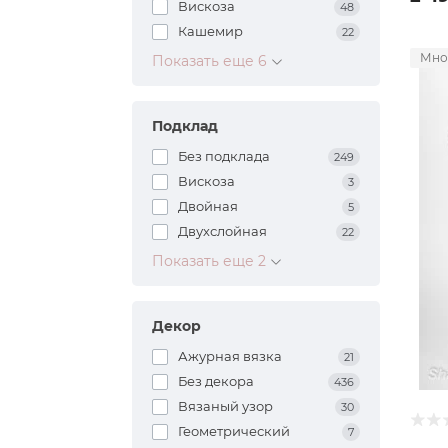
Вискоза
48
Кашемир
22
Мно
Показать еще 6
Подклад
Без подклада
249
Вискоза
3
Двойная
5
Двухслойная
22
Показать еще 2
Декор
Ажурная вязка
21
Без декора
436
Вязаный узор
30
Геометрический
7