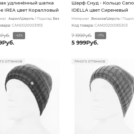
ак удлинённый шапка
Шарф Снуд - Кольцо Cano
e IREA цвет Коралловый
IDELLA цвет Сиреневый
темный
ал :
Акрил/Шерсть
Подклад:
Без
Материал :
Вискоза/Шерсть
Подкл
ада
подклада
овара:
CAN00200031913
Код товара:
CAN00200065303
9Руб.
7 199Руб.
-42%
-17%
9Руб.
5 999Руб.
го оттенков
Много оттенков