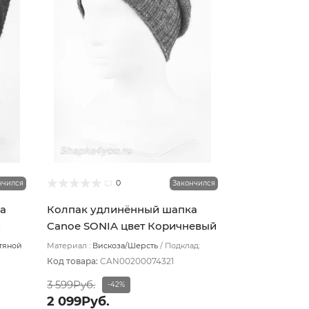
0
нчился
Закончился
а
Колпак удлинённый шапка
й
Canoe SONIA цвет Коричневый
тяной
Материал :
Вискоза/Шерсть
Подклад:
Шерстяной подвяз
Код товара:
CAN00200074321
3 599Руб.
-42%
2 099Руб.