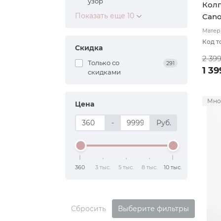
узор
Колп
Показать еще 10
Cano
Матери
подкл
Код т
Скидка
2 39
Только со
291
1 39
cкидками
Мно
Цена
-
Руб.
360
3 тыс.
5 тыс.
8 тыс.
10 тыс.
Сбросить
Выберите фильтры