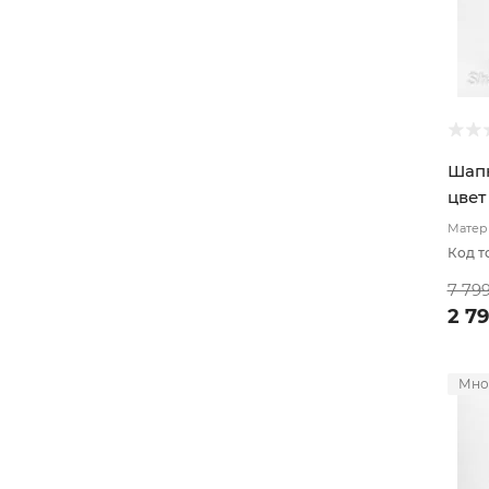
Шапк
цвет
Матери
Код т
7 79
2 7
Мно