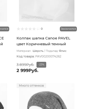
0
нчился
Закончился
CE
Колпак шапка Canoe PAVEL
ый
цвет Коричневый темный
Материал :
Шерсть
Подклад:
Флис
Код товара:
PAV00200074262
3 899Руб.
-23%
2 999Руб.
Много оттенков