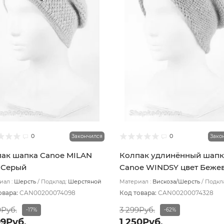
0
0
Закончился
Зако
ак шапка Canoe MILAN
Колпак удлинённый шапк
 Серый
Canoe WINDSY цвет Беже
ал :
Шерсть
Подклад:
Шерстяной
Материал :
Вискоза/Шерсть
Подкл
з
Шерстяной подвяз
овара:
CAN00200074098
Код товара:
CAN00200074328
9Руб.
3 299Руб.
-17%
-62%
99Руб.
1 250Руб.