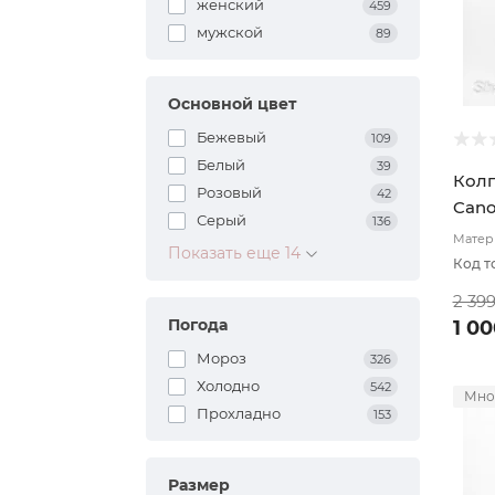
женский
459
мужской
89
Основной цвет
Бежевый
109
Белый
39
Колп
Розовый
42
Cano
Серый
136
тём
Матери
Показать еще 14
подкл
Код т
2 39
Погода
1 0
Мороз
326
Холодно
542
Мно
Прохладно
153
Размер