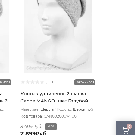
0
нчился
Закончился
а
Колпак удлинённый шапка
вый
Canoe MANGO цвет Голубой
ад:
Материал :
Шерсть
Подклад:
Шерстяной
подвяз
Код товара:
CAN00200074100
3 499Руб.
0
-17%
2 899Руб.