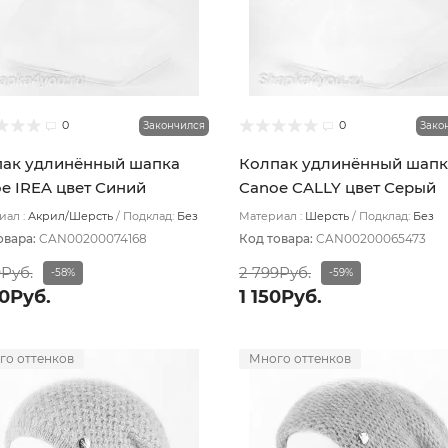
0
0
Закончился
Зако
ак удлинённый шапка
Колпак удлинённый шапк
e IREA цвет Синий
Canoe CALLY цвет Серый
ный/белый
светлый
ал :
Акрил/Шерсть
Подклад:
Без
Материал :
Шерсть
Подклад:
Без
ада
подклада
овара:
CAN00200074168
Код товара:
CAN00200065473
9Руб.
2 799Руб.
-58%
-59%
00Руб.
1 150Руб.
го оттенков
Много оттенков