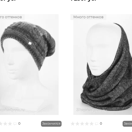
го оттенков
Много оттенков
0
0
Закончился
Зако