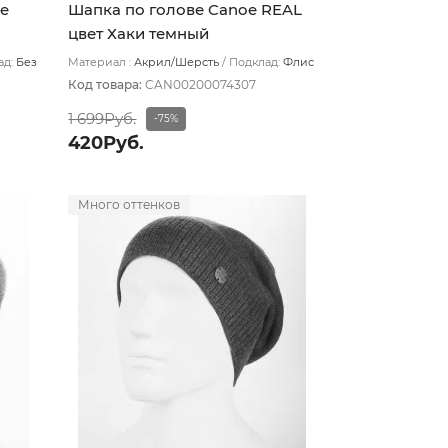
e
Шапка по голове Canoe REAL
цвет Хаки темный
ад:
Без
Материал :
Акрил/Шерсть
Подклад:
Флис
Код товара:
CAN00200074307
1 699Руб.
-75%
420Руб.
Много оттенков