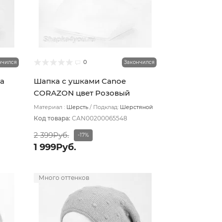
0
нчился
Закончился
а
Шапка с ушками Canoe
CORAZON цвет Розовый
пудровый
Материал :
Шерсть
Подклад:
Шерстяной
подвяз
Код товара:
CAN00200065548
2 399Руб.
-17%
1 999Руб.
Много оттенков