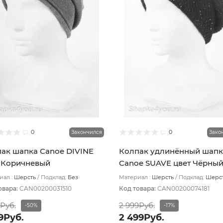
0
0
Закончился
Зако
ак шапка Canoe DIVINE
Колпак удлинённый шапк
 Коричневый
Canoe SUAVE цвет Чёрны
ал :
Шерсть
Подклад:
Без
Материал :
Шерсть
Подклад:
Шерс
ада
подвяз
овара:
CAN00200031510
Код товара:
CAN00200074181
9Руб.
2 999Руб.
-50%
-17%
9Руб.
2 499Руб.