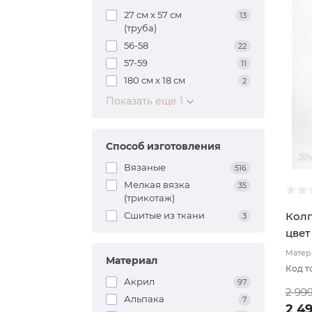
27 см х 57 см
13
(труба)
56-58
22
57-59
11
180 см х 18 см
2
Показать еще 1
Способ изготовления
Вязаные
516
Мелкая вязка
35
(трикотаж)
Сшитые из ткани
Колп
3
цвет
Матери
Материал
подвя
Код т
Акрил
97
2 99
Альпака
7
2 4