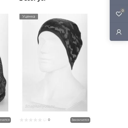
0
Уценка
0
нчился
Закончился