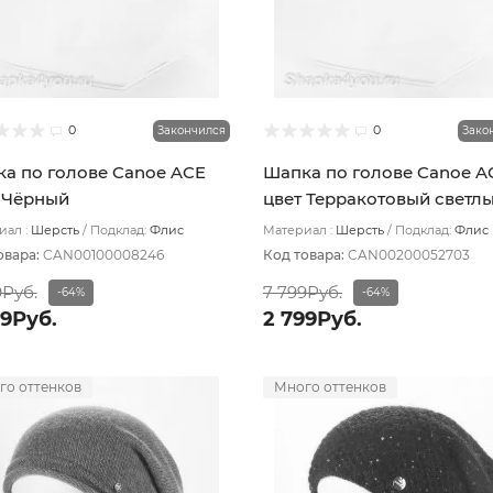
0
0
Закончился
Зако
а по голове Canoe ACE
Шапка по голове Canoe A
 Чёрный
цвет Терракотовый светл
ал :
Шерсть
Подклад:
Флис
Материал :
Шерсть
Подклад:
Флис
овара:
CAN00100008246
Код товара:
CAN00200052703
9Руб.
7 799Руб.
-64%
-64%
99Руб.
2 799Руб.
го оттенков
Много оттенков