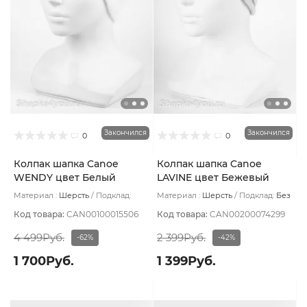
Закончился
Закончился
0
0
Колпак шапка Canoe
Колпак шапка Canoe
WENDY цвет Белый
LAVINE цвет Бежевый
Материал :
Шерсть
Подклад:
Материал :
Шерсть
Подклад:
Без
Шерстяной подвяз
подклада
Код товара:
CAN00100015506
Код товара:
CAN00200074299
4 499Руб.
2 399Руб.
-62%
-42%
1 700Руб.
1 399Руб.
Много оттенков
Много оттенков