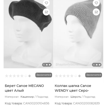
Закончился
Закончился
0
0
Берет Canoe MECANO
Колпак шапка Canoe
цвет Алый
WENDY цвет Серо-
бежевый
Материал :
Кашемир
Подклад:
Материал :
Шерсть
Подклад:
Без подклада
Шерстяной подвяз
Код товара:
CAN00200104836
Код товара:
CAN00200082639