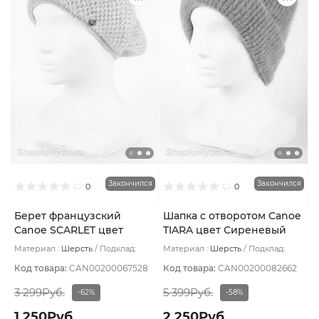
Закончился
Закончился
0
0
Берет французский
Шапка с отворотом Canoe
Canoe SCARLET цвет
TIARA цвет Сиреневый
Серый светлый
Материал :
Шерсть
Подклад:
Материал :
Шерсть
Подклад:
Шерстяной подвяз
Шерстяной подвяз
Код товара:
CAN00200067528
Код товара:
CAN00200082662
3 299Руб.
5 399Руб.
-62%
-58%
1 250Руб.
2 250Руб.