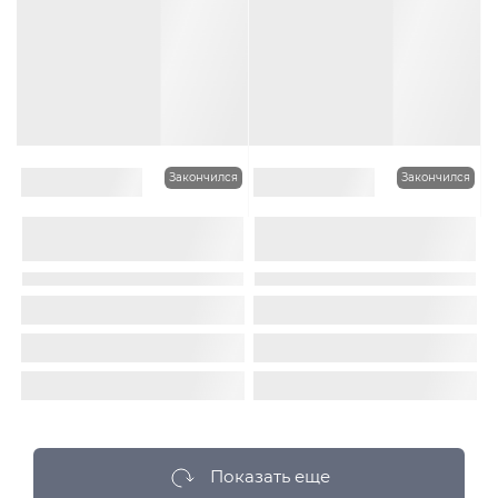
Закончился
Закончился
0
0
Колпак шапка Canoe
Берет Canoe SCARLET
LAVINE цвет Чёрный
цвет Бежевый светлый
Материал :
Шерсть
Подклад:
Без
Материал :
Шерсть
Подклад:
подклада
Шерстяной подвяз
Код товара:
CAN00200074297
Код товара:
CAN00200068849
2 399Руб.
3 299Руб.
-58%
-62%
1 000Руб.
1 250Руб.
Показать еще