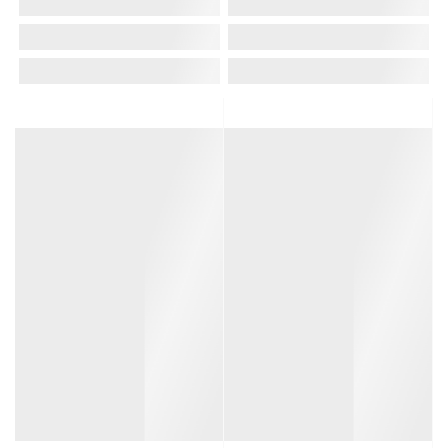
Код товара:
CAN00200065340
Код товара:
CAN00200065316
17 599Руб.
13 699Руб.
-74%
-85%
4 500Руб.
2 100Руб.
Много оттенков