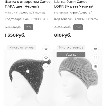
Шапка с отворотом Canoe
Шапка бини Canoe
TIARA цвет Чёрный
LORRISA цвет Чёрный
Материал :
Шерсть
Подклад:
Материал :
Акрил/Шерсть
Шерстяной подвяз
Подклад:
Без подклада
Код товара:
CAN00200082659
Код товара:
CAN00200074352
5 399Руб.
3 299Руб.
-75%
-75%
1 350Руб.
810Руб.
Много оттенков
Много оттенков
Уценка