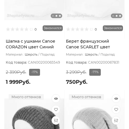
Закончился
Закончился
0
0
Шапка с ушками Canoe
Берет французский
CORAZON цвет Синий
Canoe SCARLET цвет
тёмный
Бежевый тёмный
Материал :
Шерсть
Подклад:
Материал :
Шерсть
Подклад:
Шерстяной подвяз
Шерстяной подвяз
Код товара:
CAN00200065549
Код товара:
CAN00200067831
2 399Руб.
3 299Руб.
-17%
-77%
1 999Руб.
750Руб.
Много оттенков
Много оттенков