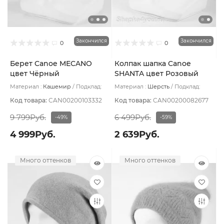
Закончился
Закончился
0
0
Берет Canoe MECANO
Колпак шапка Canoe
цвет Чёрный
SHANTA цвет Розовый
пудровый
Материал :
Кашемир
Подклад:
Материал :
Шерсть
Подклад:
Без подклада
Шерстяной подвяз
Код товара:
CAN00200103332
Код товара:
CAN00200082677
9 799Руб.
6 499Руб.
-49%
-59%
4 999Руб.
2 639Руб.
Много оттенков
Много оттенков