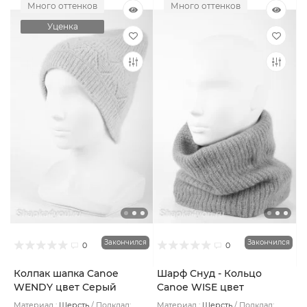
Много оттенков
Много оттенков
Уценка
Закончился
Закончился
0
0
Колпак шапка Canoe
Шарф Снуд - Кольцо
WENDY цвет Серый
Canoe WISE цвет
светлый
Сиреневый
Материал :
Шерсть
Подклад:
Материал :
Шерсть
Подклад: