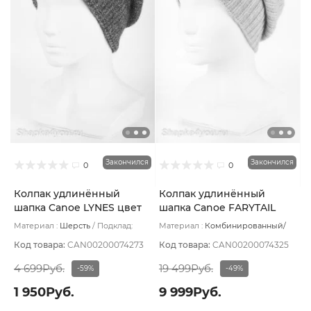
Закончился
Закончился
0
0
Колпак удлинённый
Колпак удлинённый
шапка Canoe LYNES цвет
шапка Canoe FARYTAIL
Золотой
цвет Серый светлый
Материал :
Шерсть
Подклад:
Материал :
Комбинированный/
Шерстяной подвяз
Вискоза/Шерсть
Подклад:
Шерстяной подвяз
Код товара:
CAN00200074273
Код товара:
CAN00200074325
4 699Руб.
19 499Руб.
-59%
-49%
1 950Руб.
9 999Руб.