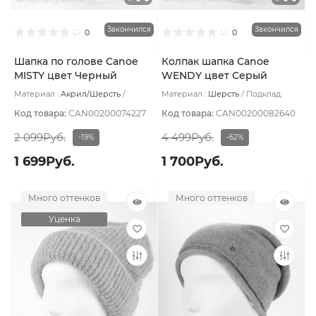
Закончился
Закончился
0
0
Шапка по голове Canoe
Колпак шапка Canoe
MISTY цвет Черный
WENDY цвет Серый
угольный
светлый/белый
Материал :
Акрил/Шерсть
Материал :
Шерсть
Подклад:
Подклад:
Без подклада
Шерстяной подвяз
Код товара:
CAN00200074227
Код товара:
CAN00200082640
2 099Руб.
4 499Руб.
-19%
-62%
1 699Руб.
1 700Руб.
Много оттенков
Много оттенков
Уценка