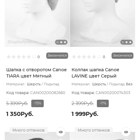
Закончился
Закончился
0
0
Шапка с отворотом Canoe
Колпак шапка Canoe
TIARA цвет Мятный
LAVINE цвет Серый
Материал :
Шерсть
Подклад:
Материал :
Шерсть
Подклад:
Без
Шерстяной подвяз
подклада
Код товара:
CAN00200082660
Код товара:
CAN00200074303
5 399Руб.
2 399Руб.
-75%
-17%
1 350Руб.
1 999Руб.
Много оттенков
Много оттенков