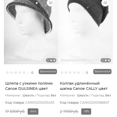
Закончился
Закончился
0
0
Шляпа с узкими полями
Колпак удлинённый
Canoe DULSINEA цвет
шапка Canoe CALLY цвет
Чёрный размер UNI
Шоколадный
Материал :
Шерсть
Подклад:
Без
Материал :
Шерсть
Подклад:
Без
подклада
подклада
Код товара:
CAN00200055435
Код товара:
CAN00200068847
17 599Руб.
2 799Руб.
-64%
-18%