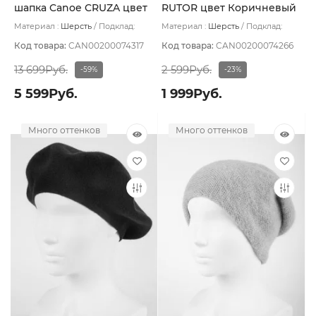
шапка Canoe CRUZA цвет
RUTOR цвет Коричневый
Коричневый
Материал :
Шерсть
Подклад:
Материал :
Шерсть
Подклад:
Шерстяной подвяз
Шерстяной подвяз
Код товара:
CAN00200074317
Код товара:
CAN00200074266
13 699Руб.
2 599Руб.
-59%
-23%
5 599Руб.
1 999Руб.
Много оттенков
Много оттенков