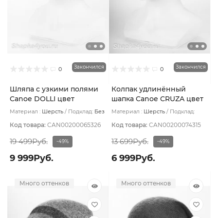
Закончился
Закончился
0
0
Шляпа с узкими полями
Колпак удлинённый
Canoe DOLLI цвет
шапка Canoe CRUZA цвет
Коричневый
Сиреневый светлый
Материал :
Шерсть
Подклад:
Без
Материал :
Шерсть
Подклад:
подклада
Шерстяной подвяз
Код товара:
CAN00200065326
Код товара:
CAN00200074315
19 499Руб.
13 699Руб.
-49%
-49%
9 999Руб.
6 999Руб.
Много оттенков
Много оттенков