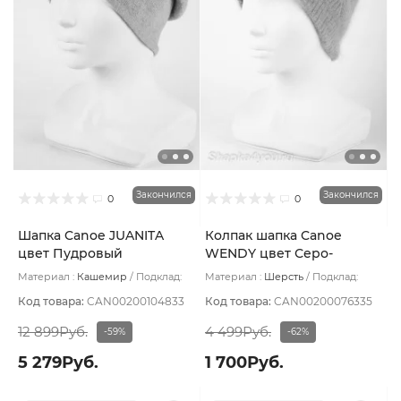
Закончился
Закончился
0
0
Шапка Canoe JUANITA
Колпак шапка Canoe
цвет Пудровый
WENDY цвет Серо-
розовый
Материал :
Кашемир
Подклад:
Материал :
Шерсть
Подклад:
Двухслойная/Шерстяной подвяз
Шерстяной подвяз
Код товара:
CAN00200104833
Код товара:
CAN00200076335
12 899Руб.
4 499Руб.
-59%
-62%
5 279Руб.
1 700Руб.