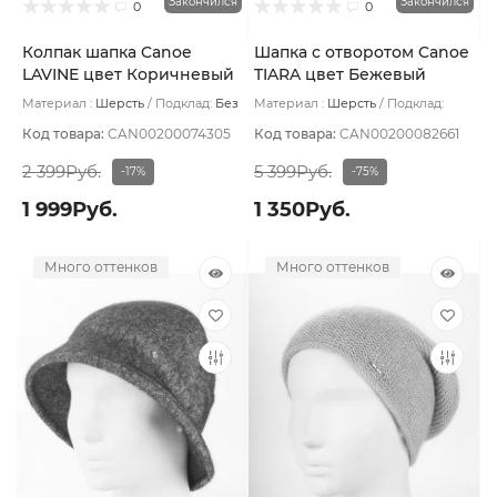
Закончился
Закончился
0
0
Колпак шапка Canoe
Шапка с отворотом Canoe
LAVINE цвет Коричневый
TIARA цвет Бежевый
Материал :
Шерсть
Подклад:
Без
Материал :
Шерсть
Подклад:
подклада
Шерстяной подвяз
Код товара:
CAN00200074305
Код товара:
CAN00200082661
2 399Руб.
5 399Руб.
-17%
-75%
1 999Руб.
1 350Руб.
Много оттенков
Много оттенков