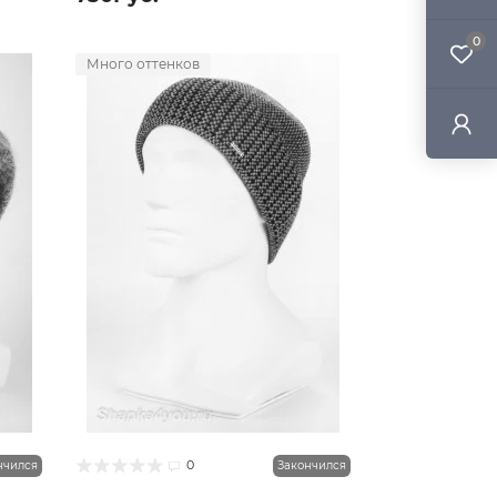
0
Много оттенков
0
нчился
Закончился