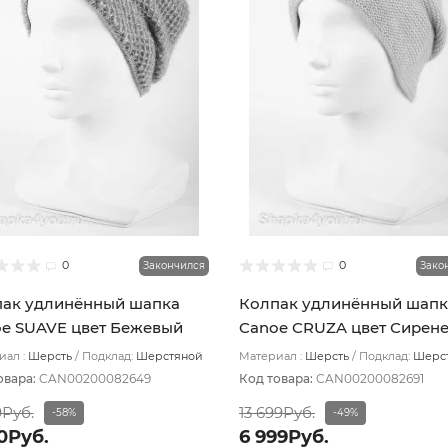
0
0
Закончился
Зако
ак удлинённый шапка
Колпак удлинённый шапк
e SUAVE цвет Бежевый
Canoe CRUZA цвет Сирен
ровый
светлый
ал :
Шерсть
Подклад:
Шерстяной
Материал :
Шерсть
Подклад:
Шерс
з
подвяз
овара:
CAN00200082649
Код товара:
CAN00200082691
9Руб.
13 699Руб.
-58%
-49%
50Руб.
6 999Руб.