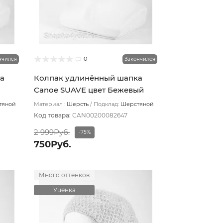
0
нчился
Закончился
а
Колпак удлинённый шапка
Canoe SUAVE цвет Бежевый
светлый
тяной
Материал :
Шерсть
Подклад:
Шерстяной
подвяз
Код товара:
CAN00200082647
2 999Руб.
-75%
750Руб.
Много оттенков
Уценка