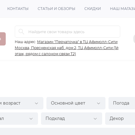
КОНТАКТЫ
СТАТЬИ И ОБЗОРЫ
СКИДКИ
НАШ МАГАЗ
в
Наш адрес:
Магазин "Перчаточка" в ТЦ Афимолл-Сити
Москва, Пресненская наб. дом 2, ТЦ Афимолл-Сити (1й
этаж, рядом с салоном связи Т2)
и возраст
Основной цвет
Погода
ал
Подклад
Декор