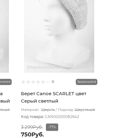
0
нчился
Закончился
а
Берет Canoe SCARLET цвет
евый
Серый светлый
тяной
Материал :
Шерсть
Подклад:
Шерстяной
подвяз
Код товара:
CAN00200082642
3 299Руб.
-77%
750Руб.