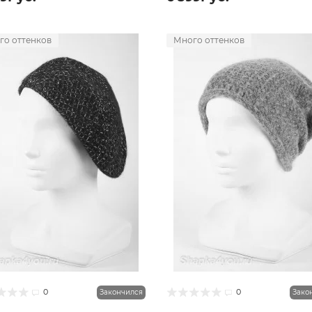
го оттенков
Много оттенков
0
0
Закончился
Зако