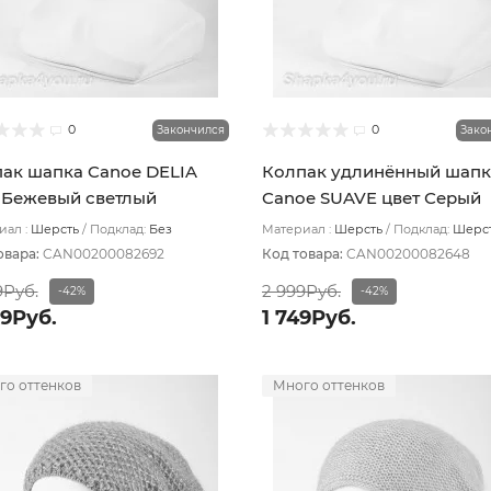
0
0
Закончился
Зако
ак шапка Canoe DELIA
Колпак удлинённый шапк
 Бежевый светлый
Canoe SUAVE цвет Серый
светлый
ал :
Шерсть
Подклад:
Без
Материал :
Шерсть
Подклад:
Шерс
ада
подвяз
овара:
CAN00200082692
Код товара:
CAN00200082648
9Руб.
2 999Руб.
-42%
-42%
99Руб.
1 749Руб.
го оттенков
Много оттенков