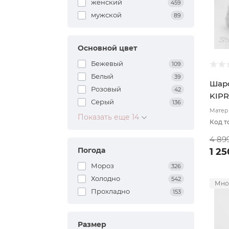
женский
459
мужской
89
Основной цвет
Бежевый
109
Белый
39
Шарф
Розовый
42
KIPR
Серый
136
Матери
Показать еще 14
подкл
Код т
4 89
Погода
1 2
Мороз
326
Холодно
542
Мно
Прохладно
153
Размер