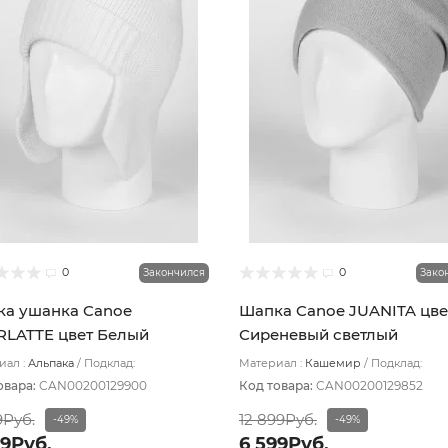
0
0
Закончился
Зако
а ушанка Canoe
Шапка Canoe JUANITA цве
LATTE цвет Белый
Сиреневый светлый
ал :
Альпака
Подклад:
Материал :
Кашемир
Подклад:
лойная/Шерстяной подвяз
Двухслойная/Шерстяной подвяз
овара:
CAN00200129900
Код товара:
CAN00200129852
9Руб.
12 899Руб.
-49%
-49%
99Руб.
6 599Руб.