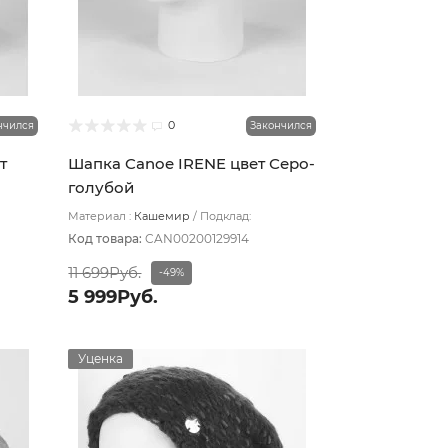
0
нчился
Закончился
т
Шапка Canoe IRENE цвет Серо-
голубой
Материал :
Кашемир
Подклад:
Двухслойная/Шерстяной подвяз
Код товара:
CAN00200129914
11 699Руб.
-49%
5 999Руб.
Уценка