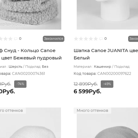
0
0
Закончился
Зако
 Снуд - Кольцо Canoe
Шапка Canoe JUANITA цве
 цвет Бежевый пудровый
Белый
ал :
Шерсть
Подклад:
Без
Материал :
Кашемир
Подклад:
ада
Двухслойная/Шерстяной подвяз
овара:
CAN00200074361
Код товара:
CAN00200097622
9Руб.
12 899Руб.
-74%
-49%
50Руб.
6 599Руб.
го оттенков
Много оттенков