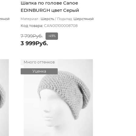
Шапка по голове Canoe
EDINBURGH цвет Серый
темный
тяной
Материал :
Шерсть
Подклад:
Шерстяной
подвяз
Код товара:
CAN00100008708
7 799Руб.
-49%
3 999Руб.
Много оттенков
Уценка