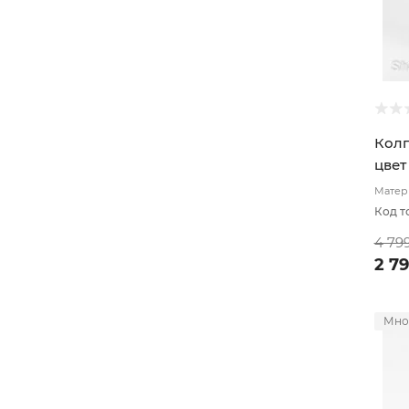
Колп
цвет
Матери
подкл
Код т
4 79
2 7
Мно