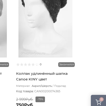
0
нчился
Закончился
т
Колпак удлинённый шапка
Canoe KINY цвет
Комбинированный
Материал :
Акрил/Шерсть
Подклад:
Шерстяной подвяз
Код товара:
CAN00200074365
2 999Руб.
0
-75%
750Руб.