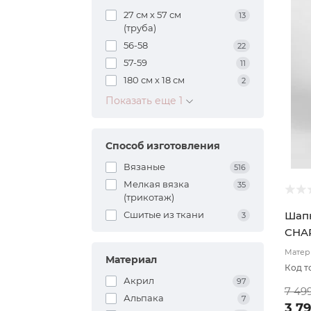
27 см х 57 см
13
(труба)
56-58
22
57-59
11
180 см х 18 см
2
Показать еще 1
Способ изготовления
Вязаные
516
Мелкая вязка
35
(трикотаж)
Сшитые из ткани
Шапк
3
CHAR
Матери
Материал
Двухс
Код т
Акрил
97
7 49
Альпака
7
3 7