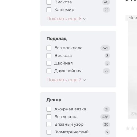
Вискоза
48
Кашемир
22
Мно
Показать еще 6
Подклад
Без подклада
249
Вискоза
3
Двойная
5
Двухслойная
22
Показать еще 2
Декор
Ажурная вязка
21
Без декора
436
Вязаный узор
30
Геометрический
7