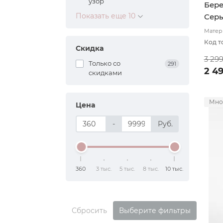
узор
Бере
Показать еще 10
Сер
Матери
подвя
Код т
Скидка
3 29
Только со
291
2 4
cкидками
Мно
Цена
-
Руб.
360
3 тыс.
5 тыс.
8 тыс.
10 тыс.
Сбросить
Выберите фильтры