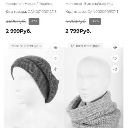
Материал :
Мохер
Подклад:
Материал :
Вискоза/Шерсть
Двойная
Подклад:
Без подклада
Код товара:
CAN00100015513
Код товара:
CAN00200053741
3 599Руб.
4 799Руб.
-17%
-42%
2 999Руб.
2 799Руб.
Много оттенков
Много оттенков