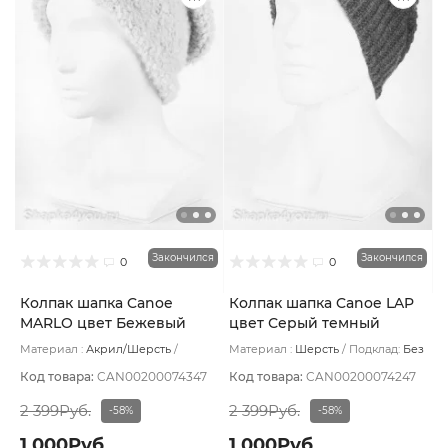
Закончился
Закончился
0
0
Колпак шапка Canoe
Колпак шапка Canoe LAP
MARLO цвет Бежевый
цвет Серый темный
светлый
Материал :
Акрил/Шерсть
Материал :
Шерсть
Подклад:
Без
Подклад:
Шерстяной подвяз
подклада
Код товара:
CAN00200074347
Код товара:
CAN00200074247
2 399Руб.
2 399Руб.
-58%
-58%
1 000Руб.
1 000Руб.