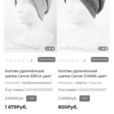
Закончился
Закончился
0
0
Колпак удлинённый
Колпак удлинённый
шапка Canoe ERICA цвет
шапка Canoe CHANS цвет
Голубой
Сине-голубой
Материал :
Комбинированный/
Материал :
Шерсть
Подклад:
Шерсть
Подклад:
Без подклада
Флис
Код товара:
CAN00200082697
Код товара:
CAN00200065407
2 899Руб.
2 099Руб.
-42%
-60%
1 679Руб.
850Руб.