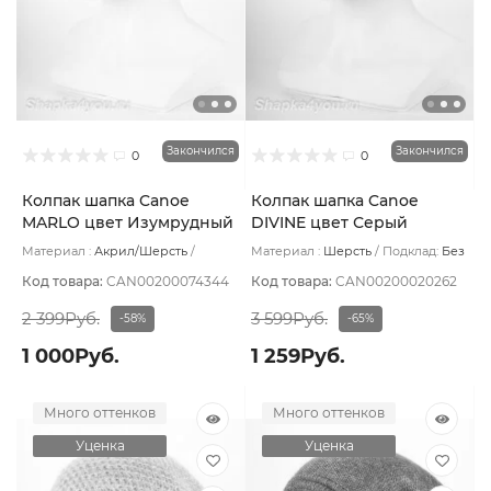
Закончился
Закончился
0
0
Колпак шапка Canoe
Колпак шапка Canoe
MARLO цвет Изумрудный
DIVINE цвет Серый
Материал :
Акрил/Шерсть
Материал :
Шерсть
Подклад:
Без
Подклад:
Шерстяной подвяз
подклада
Код товара:
CAN00200074344
Код товара:
CAN00200020262
2 399Руб.
3 599Руб.
-58%
-65%
1 000Руб.
1 259Руб.
Много оттенков
Много оттенков
Уценка
Уценка