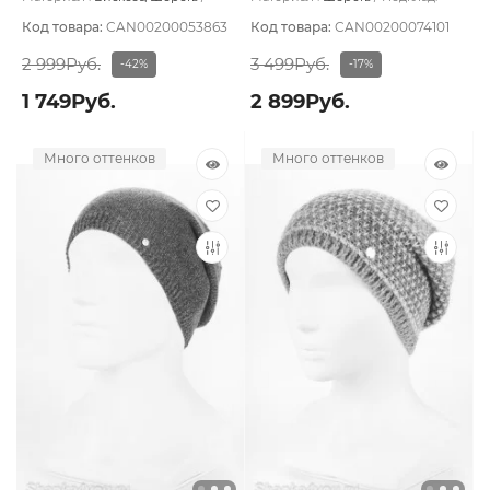
Подклад:
Без подклада
Шерстяной подвяз
Код товара:
CAN00200053863
Код товара:
CAN00200074101
2 999Руб.
3 499Руб.
-42%
-17%
1 749Руб.
2 899Руб.
Много оттенков
Много оттенков