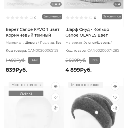
Закончился
Закончился
0
0
Берет Canoe FAVOR цвет
Шарф Снуд - Кольцо
Коричневый темный
Canoe OLANES цвет
Серый светлый
Материал :
Шерсть
Подклад:
Без
Материал :
Хлопок/Шерсть
подклада
Подклад:
Без подклада
Код товара:
CAN00200065159
Код товара:
CAN00200074285
1 499Руб.
5 899Руб.
-44%
-17%
839Руб.
4 899Руб.
Много оттенков
Много оттенков
Уценка