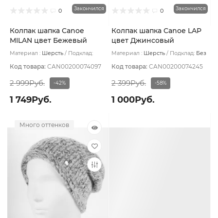
Закончился
Закончился
0
0
Колпак шапка Canoe
Колпак шапка Canoe LAP
MILAN цвет Бежевый
цвет Джинсовый
Материал :
Шерсть
Подклад:
Материал :
Шерсть
Подклад:
Без
Шерстяной подвяз
подклада
Код товара:
CAN00200074097
Код товара:
CAN00200074245
2 999Руб.
2 399Руб.
-42%
-58%
1 749Руб.
1 000Руб.
Много оттенков
Много оттенков