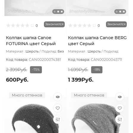
Закончился
Закончился
0
0
Колпак шапка Canoe
Колпак шапка Canoe BERG
FOTURINA цвет Серый
цвет Серый
темный
Материал :
Шерсть
Подклад:
Без
Материал :
Шерсть
Подклад:
подклада
Флис
Код товара:
CAN00200074381
Код товара:
CAN00200045711
2 399Руб.
1 699Руб.
-75%
-18%
600Руб.
1 399Руб.
Много оттенков
Много оттенков