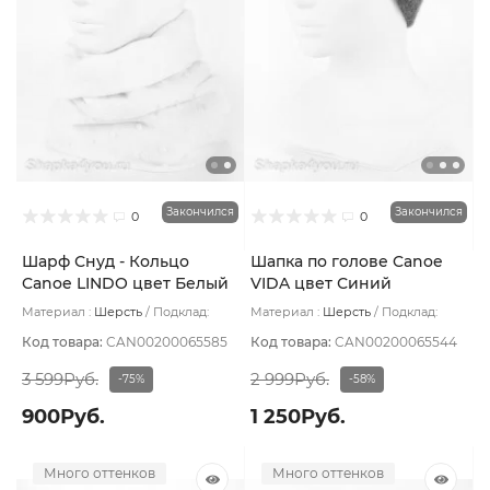
Закончился
Закончился
0
0
Шарф Снуд - Кольцо
Шапка по голове Canoe
Canoe LINDO цвет Белый
VIDA цвет Синий
Материал :
Шерсть
Подклад:
Материал :
Шерсть
Подклад:
Шерстяной подвяз
Шерстяной подвяз
Код товара:
CAN00200065585
Код товара:
CAN00200065544
3 599Руб.
2 999Руб.
-75%
-58%
900Руб.
1 250Руб.
Много оттенков
Много оттенков