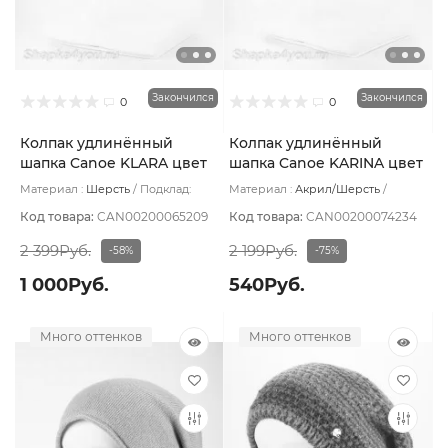
Закончился
Закончился
0
0
Колпак удлинённый
Колпак удлинённый
шапка Canoe KLARA цвет
шапка Canoe KARINA цвет
Белый
Серый светлый
Материал :
Шерсть
Подклад:
Материал :
Акрил/Шерсть
Шерстяной подвяз
Подклад:
Без подклада
Код товара:
CAN00200065209
Код товара:
CAN00200074234
2 399Руб.
2 199Руб.
-58%
-75%
1 000Руб.
540Руб.
Много оттенков
Много оттенков