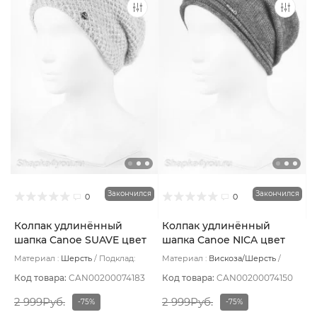
Закончился
Закончился
0
0
Колпак удлинённый
Колпак удлинённый
шапка Canoe SUAVE цвет
шапка Canoe NICA цвет
Голубой светлый
Сине-голубой
Материал :
Шерсть
Подклад:
Материал :
Вискоза/Шерсть
Шерстяной подвяз
Подклад:
Без подклада
Код товара:
CAN00200074183
Код товара:
CAN00200074150
2 999Руб.
2 999Руб.
-75%
-75%