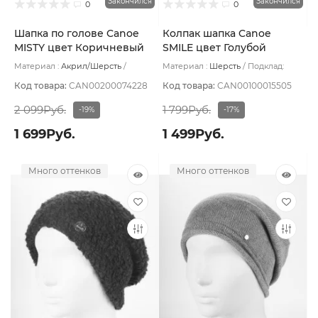
Закончился
Закончился
0
0
Шапка по голове Canoe
Колпак шапка Canoe
MISTY цвет Коричневый
SMILE цвет Голубой
светлый
Материал :
Акрил/Шерсть
Материал :
Шерсть
Подклад:
Подклад:
Без подклада
Флис
Код товара:
CAN00200074228
Код товара:
CAN00100015505
2 099Руб.
1 799Руб.
-19%
-17%
1 699Руб.
1 499Руб.
Много оттенков
Много оттенков