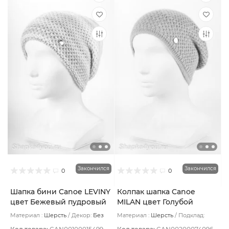
Закончился
Закончился
0
0
Шапка бини Canoe LEVINY
Колпак шапка Canoe
цвет Бежевый пудровый
MILAN цвет Голубой
Материал :
Шерсть
Декор:
Без
Материал :
Шерсть
Подклад:
декора/Металлическая эмблема
Шерстяной подвяз