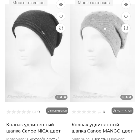
Много оттенков
Много оттенков
Закончился
Закончился
0
0
Колпак удлинённый
Колпак удлинённый
шапка Canoe NICA цвет
шапка Canoe MANGO цвет
Синий тёмный
Бежевый тёмный
Материал :
Вискоза/Шерсть
Материал :
Шерсть
Подклад: