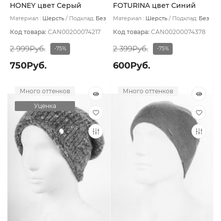
HONEY цвет Серый
FOTURINA цвет Синий
тёмный
Материал :
Шерсть
Подклад:
Без
Материал :
Шерсть
Подклад:
Без
подклада
подклада
Код товара:
CAN00200074217
Код товара:
CAN00200074378
2 999Руб.
2 399Руб.
-75%
-75%
750Руб.
600Руб.
Много оттенков
Много оттенков
Уценка