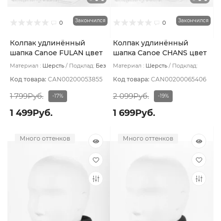
Закончился
Закончился
0
0
Колпак удлинённый
Колпак удлинённый
шапка Canoe FULAN цвет
шапка Canoe CHANS цвет
Синий
Розовый темный
Материал :
Шерсть
Подклад:
Без
Материал :
Шерсть
Подклад:
подклада
Флис
Код товара:
CAN00200053855
Код товара:
CAN00200065406
1 799Руб.
2 099Руб.
-17%
-19%
1 499Руб.
1 699Руб.
Много оттенков
Много оттенков