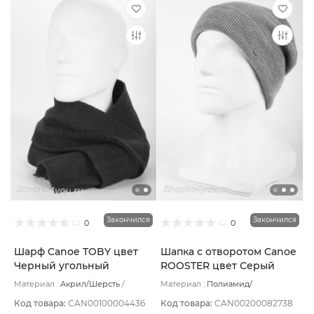
Закончился
Закончился
0
0
Шарф Canoe TOBY цвет
Шапка с отворотом Canoe
Черный угольный
ROOSTER цвет Серый
Материал :
Акрил/Шерсть
Материал :
Полиамид/
Подклад:
Без подклада
Комбинированный/Шерсть
Подклад:
Шерстяной подвяз
Код товара:
CAN00100004436
Код товара:
CAN00200082738