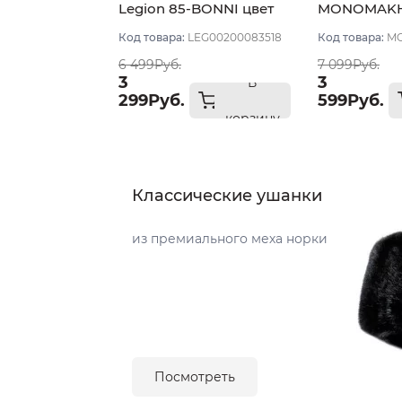
Legion 85-BONNI цвет
MONOMAKH 
Комбинированный
цвет Корич
Код товара:
LEG00200083518
Код товара:
MO
размер 58
размер 58
6 499Руб.
7 099Руб.
3
3
В
299Руб.
599Руб.
корзину
Классические ушанки
из премиального меха норки
Посмотреть