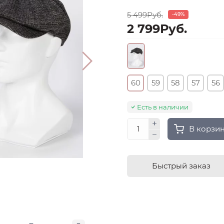
5 499Руб.
-49%
2 799Руб.
60
59
58
57
56
Есть в наличии
В корзи
Быстрый заказ