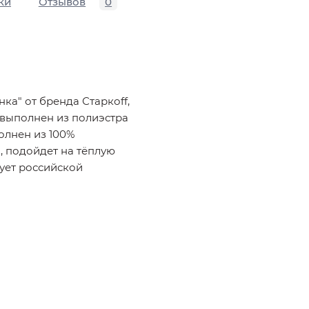
ки
Отзывов
0
ка" от бренда Старкоff,
х выполнен из полиэстра
олнен из 100%
, подойдет на тёплую
вует российской