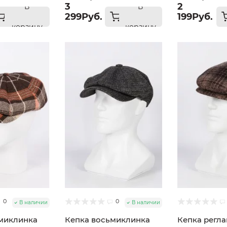
размер 57
3
2
В
В
299Руб.
199Руб.
корзину
корзину
0
0
В наличии
В наличии
миклинка
Кепка восьмиклинка
Кепка регл