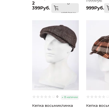
1 999Руб.
2
В
399Руб.
999Руб.
корзину
0
В наличии
Кепка восьмиклинка
Кепка вось