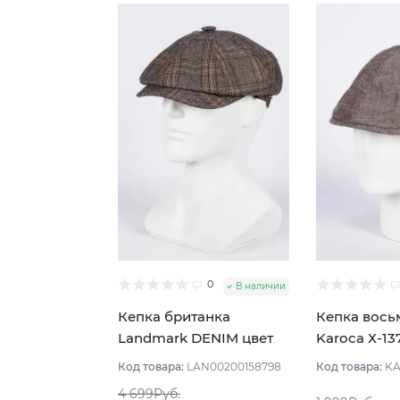
0
В наличии
Кепка британка
Кепка вось
Landmark DENIM цвет
Karoca Х-13
Коричневый размер 56
Коричневый
Код товара:
LAN00200158798
Код товара:
KA
4 699Руб.