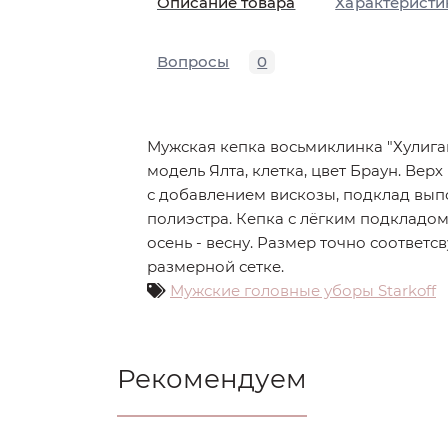
Описание товара
Характеристи
Вопросы
0
Мужская кепка восьмиклинка "Хулиган
модель Ялта, клетка, цвет Браун. Вер
с добавлением вискозы, подклад вып
полиэстра. Кепка с лёгким подкладом
осень - весну. Размер точно соответс
размерной сетке.
Мужские головные уборы Starkoff
Рекомендуем