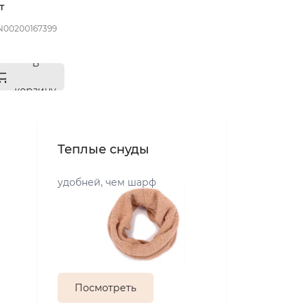
т
 размер 57
N00200167399
В
корзину
Теплые снуды
удобней, чем шарф
Посмотреть