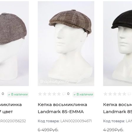
0
0
В наличии
В наличии
миклинка
Кепка восьмиклинка
Кепка вось
7 цвет
Landmark 85-EMMA
Landmark 8
 размер 56
цвет Бежевый тёмный
VULKAN цве
R00200156232
Код товара:
LAN00200094671
Код товара:
LA
размер 59
Коричневый
6 499Руб.
4 299Руб.