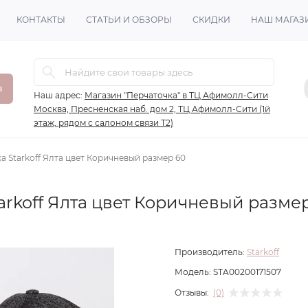
КОНТАКТЫ
СТАТЬИ И ОБЗОРЫ
СКИДКИ
НАШ МАГАЗ
в
Наш адрес:
Магазин "Перчаточка" в ТЦ Афимолл-Сити
Москва, Пресненская наб. дом 2, ТЦ Афимолл-Сити (1й
этаж, рядом с салоном связи Т2)
 Starkoff Ялта цвет Коричневый размер 60
rkoff Ялта цвет Коричневый разме
Производитель:
Starkoff
Модель:
STA00200171507
Отзывы:
(0)