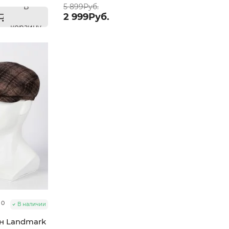
В
5 899Руб.
2 999Руб.
корзину
0
В наличии
ан Landmark