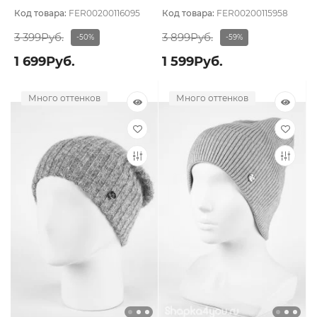
подклада
Двухслойная
Код товара:
FER00200116095
Код товара:
FER00200115958
3 399Руб.
3 899Руб.
-50%
-59%
1 699Руб.
1 599Руб.
Много оттенков
Много оттенков