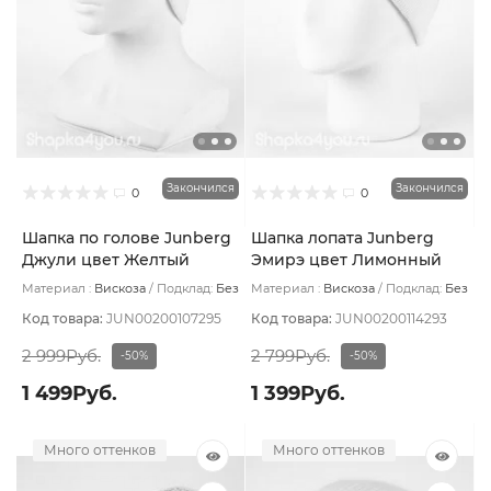
Закончился
Закончился
0
0
Шапка по голове Junberg
Шапка лопата Junberg
Джули цвет Желтый
Эмирэ цвет Лимонный
Материал :
Вискоза
Подклад:
Без
Материал :
Вискоза
Подклад:
Без
подклада
подклада
Код товара:
JUN00200107295
Код товара:
JUN00200114293
2 999Руб.
2 799Руб.
-50%
-50%
1 499Руб.
1 399Руб.
Много оттенков
Много оттенков