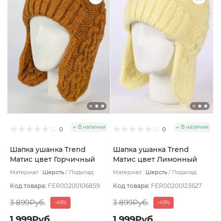
В наличии
В наличии
0
0
Шапка ушанка Trend
Шапка ушанка Trend
Матис цвет Горчичный
Матис цвет Лимонный
размер 56-58
размер 56-58
Материал :
Шерсть
Подклад:
Материал :
Шерсть
Подклад:
Флис
Флис
Код товара:
FER00200106859
Код товара:
FER00200123627
3 899Руб.
3 899Руб.
-49%
-49%
1 999Руб.
1 999Руб.