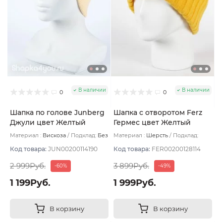
В наличии
В наличии
0
0
Шапка по голове Junberg
Шапка с отворотом Ferz
Джули цвет Желтый
Гермес цвет Желтый
бледный
Материал :
Вискоза
Подклад:
Без
Материал :
Шерсть
Подклад:
подклада
Двухслойная/Шерстяной подвяз
Код товара:
JUN00200114190
Код товара:
FER00200128114
2 999Руб.
3 899Руб.
-60%
-49%
1 199Руб.
1 999Руб.
В корзину
В корзину