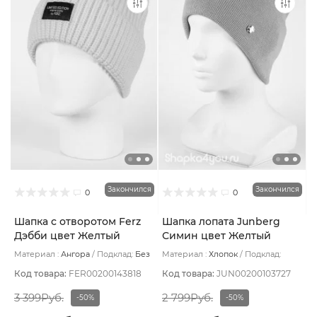
Закончился
Закончился
0
0
Шапка с отворотом Ferz
Шапка лопата Junberg
Дэбби цвет Желтый
Симин цвет Желтый
Материал :
Ангора
Подклад:
Без
Материал :
Хлопок
Подклад:
подклада
Двухслойная/Без подклада
Код товара:
FER00200143818
Код товара:
JUN00200103727
3 399Руб.
2 799Руб.
-50%
-50%