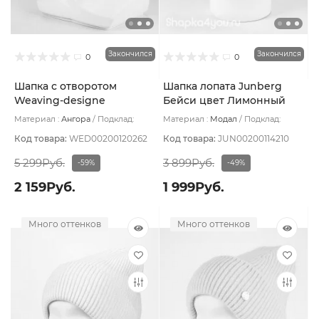
Закончился
Закончился
0
0
Шапка с отворотом
Шапка лопата Junberg
Weaving-designe
Бейси цвет Лимонный
Вирсавия цвет Желтый
Материал :
Ангора
Подклад:
Материал :
Модал
Подклад:
Двухслойная
Двухслойная
Код товара:
WED00200120262
Код товара:
JUN00200114210
5 299Руб.
3 899Руб.
-59%
-49%
2 159Руб.
1 999Руб.
Много оттенков
Много оттенков