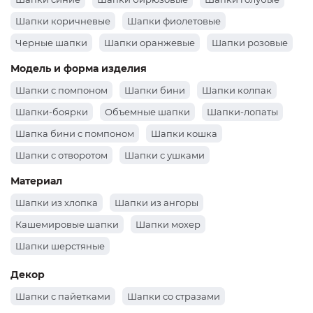
Шапки коричневые
Шапки фиолетовые
Черные шапки
Шапки оранжевые
Шапки розовые
Шапки зеленые
Шапки бордовые
Белые шапки
Модель и форма изделия
Шапки серые
Шапки желтые
Красные шапки
Шапки с помпоном
Шапки бини
Шапки колпак
Шапки-боярки
Объемные шапки
Шапки-лопаты
Шапка бини с помпоном
Шапки кошка
Шапки с отворотом
Шапки с ушками
Шапки докерки как носил Жак-Ив Кусто
Материал
Шапки из хлопка
Шапки из ангоры
Кашемировые шапки
Шапки мохер
Шапки шерстяные
Декор
Шапки с пайетками
Шапки со стразами