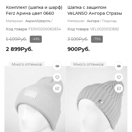
Комплект (шапка и шарф)
Шапка с защипом
Ferz Арина цвет 0660
VeLANSO Ангора Стразы
охристый
цвет Желтый оч светлый
Материал :
Акрил/Шерсть
Материал :
Ангора
Подклад:
Подклад:
Без подклада
Флис
Код товара:
FER00200082834
Код товара:
VEL00200121692
5 699Руб.
3 599Руб.
-49%
-75%
2 899Руб.
900Руб.
Много оттенков
Много оттенков