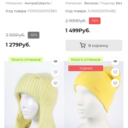
охристый
охристый
Материал :
Ангора/Шерсть
Материал :
Вискоза
Подклад:
Без
Подклад:
Шерстяной подвяз
подклада
Код товара:
FER00200113380
Код товара:
JUN00200114182
2 999Руб.
-50%
1 499Руб.
3 199Руб.
-60%
1 279Руб.
В корзину
Много оттенков
Много оттенков
Уценка