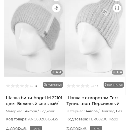
Закончился
Закончился
0
0
Шапка бини Angel М 22101
Шапка с отворотом Ferz
цвет Бежевый светлый/
Тунис цвет Персиковый
Бежевый/Желтый
Материал :
Ангора
Подклад:
Материал :
Ангора
Подклад:
Без
Шерстяной подвяз
подклада
Код товара:
ANG00200133135
Код товара:
FER00200114599
4 699Руб.
3 899Руб.
-49%
-49%