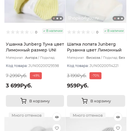
В наличии
В наличии
0
0
Ушанка Junberg Туна цвет
Шапка лопата Junberg
Лимонный размер UNI
Рузанна цвет Лимонный
Материал :
Ангора
Подклад:
Материал :
Вискоза
Подклад:
Без
Двухслойная/Шерстяной подвяз
подклада
Код товара:
JUN00200129598
Код товара:
JUN00200114221
7 299Руб.
3 199Руб.
-49%
-70%
3 699Руб.
959Руб.
В корзину
В корзину
Много оттенков
Много оттенков