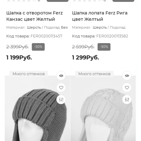
Шапка с отворотом Ferz
Шапка лопата Ferz Рига
Канзас цвет Желтый
цвет Желтый
Материал :
Шерсть
Подклад:
Без
Материал :
Шерсть
Подклад:
подклада
Двухслойная
Код товара:
FER00200113457
Код товара:
FER00200113582
2 399Руб.
2 599Руб.
-50%
-50%
1 199Руб.
1 299Руб.
Много оттенков
Много оттенков