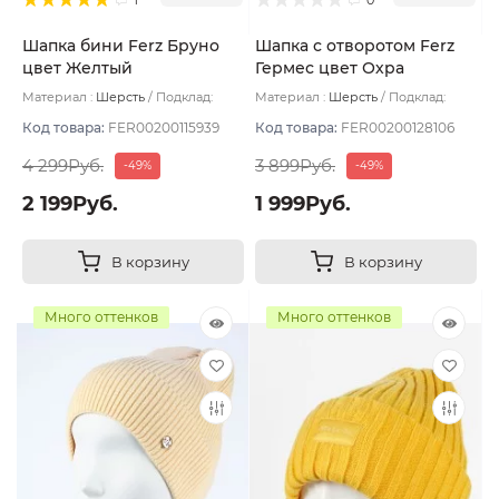
Шапка бини Ferz Бруно
Шапка с отворотом Ferz
цвет Желтый
Гермес цвет Охра
Материал :
Шерсть
Подклад:
Материал :
Шерсть
Подклад:
Флис
Двухслойная/Шерстяной подвяз
Код товара:
FER00200115939
Код товара:
FER00200128106
4 299Руб.
3 899Руб.
-49%
-49%
2 199Руб.
1 999Руб.
В корзину
В корзину
Много оттенков
Много оттенков