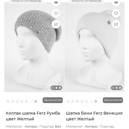
Много оттенков
Много оттенков
Закончился
Закончился
0
0
Колпак шапка Ferz Румба
Шапка бини Ferz Венеция
цвет Желтый
цвет Желтый
Материал :
Ангора
Подклад:
Без
Материал :
Ангора
Подклад: