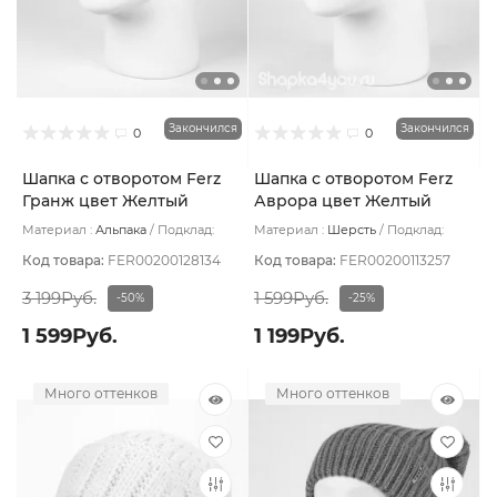
Закончился
Закончился
0
0
Шапка с отворотом Ferz
Шапка с отворотом Ferz
Гранж цвет Желтый
Аврора цвет Желтый
Материал :
Альпака
Подклад:
Материал :
Шерсть
Подклад:
Двухслойная
Двойная
Код товара:
FER00200128134
Код товара:
FER00200113257
3 199Руб.
1 599Руб.
-50%
-25%
1 599Руб.
1 199Руб.
Много оттенков
Много оттенков