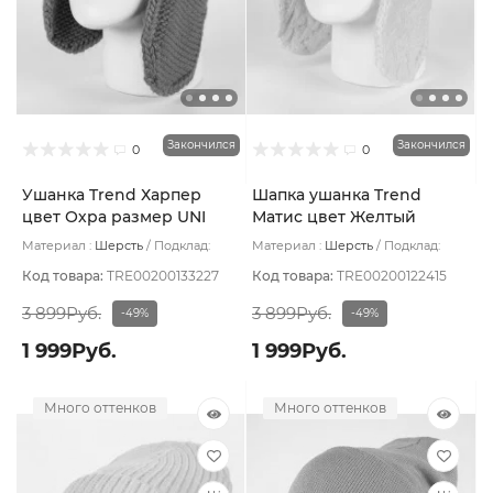
Закончился
Закончился
0
0
Ушанка Trend Харпер
Шапка ушанка Trend
цвет Охра размер UNI
Матис цвет Желтый
яркий размер 56-58
Материал :
Шерсть
Подклад:
Материал :
Шерсть
Подклад:
Флис
Флис
Код товара:
TRE00200133227
Код товара:
TRE00200122415
3 899Руб.
3 899Руб.
-49%
-49%
1 999Руб.
1 999Руб.
Много оттенков
Много оттенков