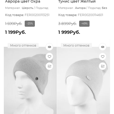
Аврора цвет Охра
Тунис цвет Желтый
Материал :
Шерсть
Подклад:
Материал :
Ангора
Подклад:
Без
Двойная
подклада
Код товара:
FER00200113251
Код товара:
FER00200114601
1 599Руб.
3 899Руб.
-25%
-49%
1 199Руб.
1 999Руб.
Много оттенков
Много оттенков