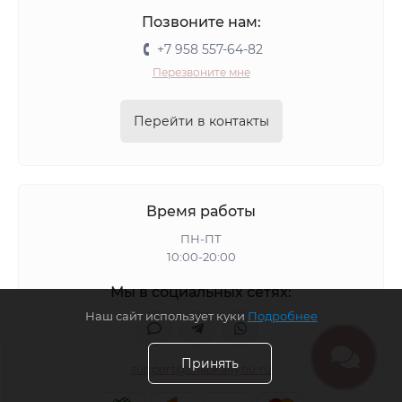
Шапки вязаные ангора
Вязаные демисезонные шапки
Позвоните нам:
Шапки зимние вязаные с козырьком
+7 958 557-64-82
Зимние шапки вязаные черные
Перезвоните мне
Зимние вязаные шапки
Вязаные шапки с помпоном
Желтые шапки бини
Синие шапки бини
Перейти в контакты
Зеленые шапки бини
Розовые шапки бини
Черные шапки бини
Бордовые шапки бини
Фиолетовые шапки бини
Шапки бини белые
Время работы
Бежевые шапки бини
Шапки бини со стразами
ПН-ПТ
Хлопковые шапки бини
Двойные шапки бини
10:00-20:00
Шапки бини из мохера
Шапки бини из ангоры
Мы в социальных сетях:
Вязаные шапки бини
Тонкие зимние шапки
Наш сайт использует куки
Подробнее
Зимние шапки со стразами
Зимние шапки колпаки
Принять
Зимние шерстяные шапки
Зимние шапки пилота
support@shapka4you.ru
Зимние шапки боярка
Зимние шапки с козырьком