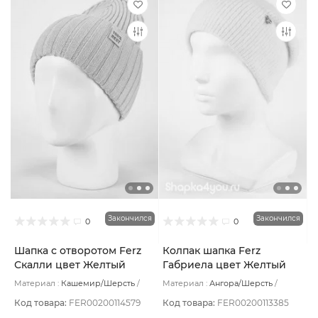
Закончился
Закончился
0
0
Шапка с отворотом Ferz
Колпак шапка Ferz
Скалли цвет Желтый
Габриела цвет Желтый
Материал :
Кашемир/Шерсть
Материал :
Ангора/Шерсть
Подклад:
Без подклада
Подклад:
Шерстяной подвяз
Код товара:
FER00200114579
Код товара:
FER00200113385