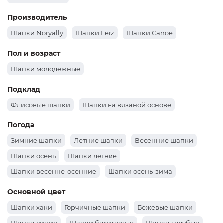
Производитель
Шапки Noryally
Шапки Ferz
Шапки Canoe
Пол и возраст
Шапки молодежные
Подклад
Флисовые шапки
Шапки на вязаной основе
Погода
Зимние шапки
Летние шапки
Весенние шапки
Шапки осень
Шапки летние
Шапки весенне-осенние
Шапки осень-зима
Основной цвет
Шапки хаки
Горчичные шапки
Бежевые шапки
Шапки синие
Шапки бирюзовые
Шапки голубые