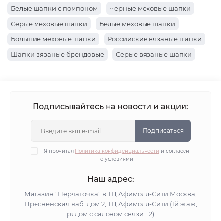
Белые шапки с помпоном
Черные меховые шапки
Серые меховые шапки
Белые меховые шапки
Большие меховые шапки
Российские вязаные шапки
Шапки вязаные брендовые
Серые вязаные шапки
Вязаные коричневые шапки
Шапки вязаные хаки
Черные вязаные шапки
Шапки вязаные розовые
Желтые вязаные шапки
Синие вязаные шапки
Подписывайтесь на новости и акции:
Белые вязаные шапки
Оранжевые вязаные шапки
Вязаные бордовые шапки
Шапки вязаные голубые
Подписаться
Вязаные шапки с люрексом
Я прочитал
Политика конфиденциальности
и согласен
с условиями
Вязаные шапки с пайетками
Вязаные шапки со стразами
Вязаные шапки из хлопка
Наш адрес:
Шапки вязаные с флисом
Вязаные шапки альпака
Магазин "Перчаточка" в ТЦ Афимолл-Сити Москва,
Пресненская наб. дом 2, ТЦ Афимолл-Сити (1й этаж,
Шапки вязаные мохер
Хлопковые вязаные шапки
рядом с салоном связи Т2)