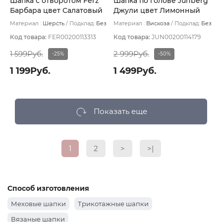
Шапка с отворотом Ferz
Шапка по голове Junberg
Барбара цвет Салатовый
Джули цвет Лимонный
светлый
Материал :
Шерсть
Подклад:
Без
Материал :
Вискоза
Подклад:
Без
подклада
подклада
Код товара:
FER00200113313
Код товара:
JUN00200114179
1 599Руб.
2 999Руб.
-25%
-50%
1 199Руб.
1 499Руб.
Показать еще
1
2
>
>|
Способ изготовления
Меховые шапки
Трикотажные шапки
Вязаные шапки