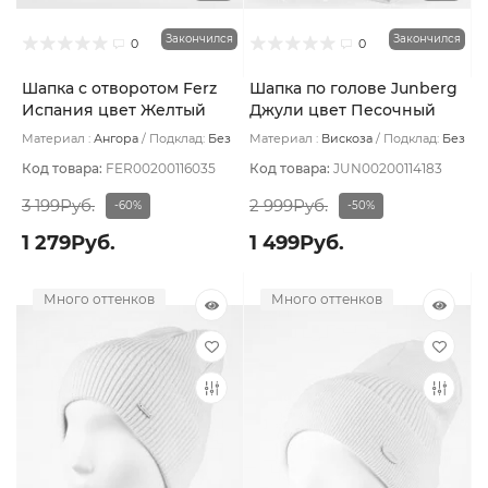
Закончился
Закончился
0
0
Шапка с отворотом Ferz
Шапка по голове Junberg
Испания цвет Желтый
Джули цвет Песочный
Материал :
Ангора
Подклад:
Без
Материал :
Вискоза
Подклад:
Без
подклада
подклада
Код товара:
FER00200116035
Код товара:
JUN00200114183
3 199Руб.
2 999Руб.
-60%
-50%
1 279Руб.
1 499Руб.
Много оттенков
Много оттенков