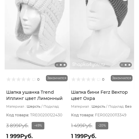
Закончился
Закончился
0
0
Шапка ушанка Trend
Шапка бини Ferz Вектор
Иплинг цвет Лимонный
цвет Охра
светлый размер UNI
Материал :
Шерсть
Подклад:
Материал :
Шерсть
Подклад:
Без
Флис
подклада
Код товара:
TRE00200122430
Код товара:
FER00200113349
3 899Руб.
1 499Руб.
-49%
-20%
1 999Руб.
1 199Руб.