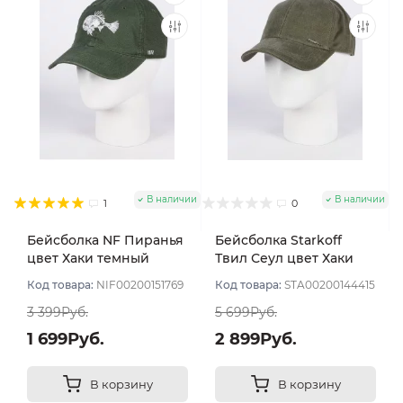
В наличии
В наличии
1
0
Бейсболка NF Пиранья
Бейсболка Starkoff
цвет Хаки темный
Твил Сеул цвет Хаки
размер 57-59
размер 56
Код товара:
NIF00200151769
Код товара:
STA00200144415
3 399Руб.
5 699Руб.
1 699Руб.
2 899Руб.
В корзину
В корзину