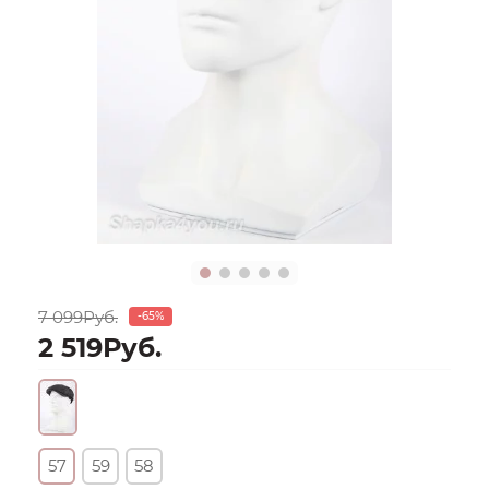
7 099Руб.
-65%
2 519Руб.
57
59
58