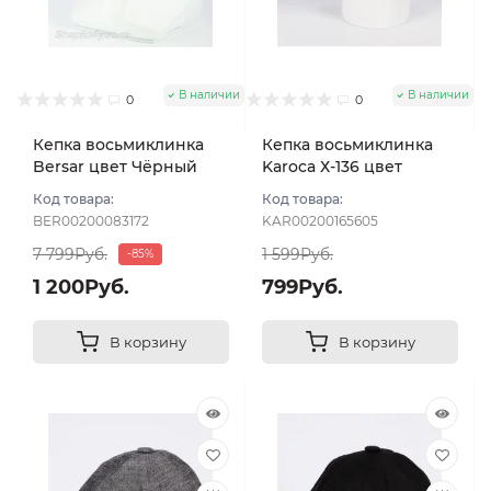
В наличии
В наличии
0
0
Кепка восьмиклинка
Кепка восьмиклинка
Bersar цвет Чёрный
Karoca Х-136 цвет
размер 59
Чёрный размер 56
Код товара:
Код товара:
BER00200083172
KAR00200165605
7 799Руб.
1 599Руб.
-85%
1 200Руб.
799Руб.
В корзину
В корзину