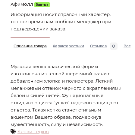
Афимолл
Завтра
Информация носит справочный характер,
точное время вам сообщит менеджер при
подтверждении заказа.
0
Описание товара
Характеристики
Отзывов
Вопр
Мужская кепка классической формы
изготовлена из теплой шерстяной ткани с
добавлением хлопка и полиэстера. Легкий
меланжевый оттенок черного с вкраплениями
белой и синей нитей. Функциональные
откидывающиеся "ушки" надёжно защищают
от ветра. Такая кепка станет стильным
акцентом Вашего образа, подчеркнув
мужественность, силу и независимость.
Кепки Legion