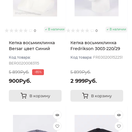
В наличии
В наличии
0
0
Кепка восьмиклинка
Кепка восьмиклинка
Bersar цвет Синий
Fredrikson 3003-220/29
тёмный размер 58
цвет Синий тёмный
Код товара:
Код товара:
FRE00200152251
размер 57
BER00200083115
5 899Руб.
5 899Руб.
-85%
900Руб.
2 999Руб.
В корзину
В корзину