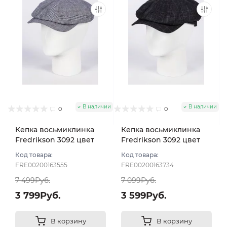
В наличии
В наличии
0
0
Кепка восьмиклинка
Кепка восьмиклинка
Fredrikson 3092 цвет
Fredrikson 3092 цвет
Синий размер 57
Синий тёмный размер
Код товара:
Код товара:
57
FRE00200163555
FRE00200163734
7 499Руб.
7 099Руб.
3 799Руб.
3 599Руб.
В корзину
В корзину