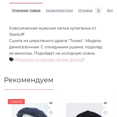
0
Описание товара
Характеристики
Отзывов
Вопр
Классическая мужская кепка хулиганка от
Starkoff
Сшита из шерстяного драпа "Токио". Модель
демисезонная. С откидными ушами, подклад
из вискозы. Подойдет на холодную осень.
Мужские головные уборы Starkoff
Рекомендуем
Уценка