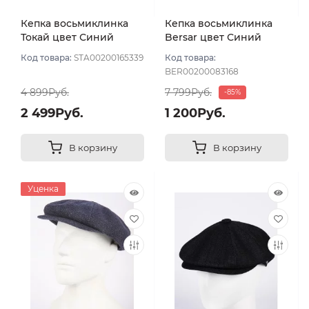
Кепка восьмиклинка
Кепка восьмиклинка
Токай цвет Синий
Bersar цвет Синий
размер 56
тёмный размер 57
Код товара:
STA00200165339
Код товара:
BER00200083168
4 899Руб.
7 799Руб.
-85%
2 499Руб.
1 200Руб.
В корзину
В корзину
Уценка