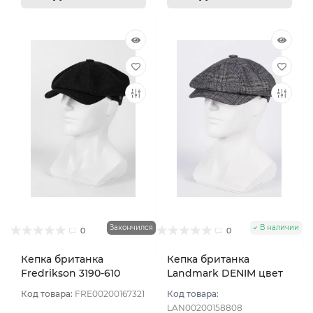
Закончился
В наличии
0
0
Кепка британка
Кепка британка
Fredrikson 3190-610
Landmark DENIM цвет
цвет Синий тёмный
Синий размер 56
Код товара:
FRE00200167321
Код товара:
размер 56
LAN00200158808