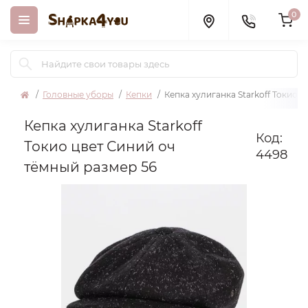
0
Головные уборы
Кепки
Кепка хулиганка Starkoff Токио 
Кепка хулиганка Starkoff
Код:
Токио цвет Синий оч
4498
тёмный размер 56