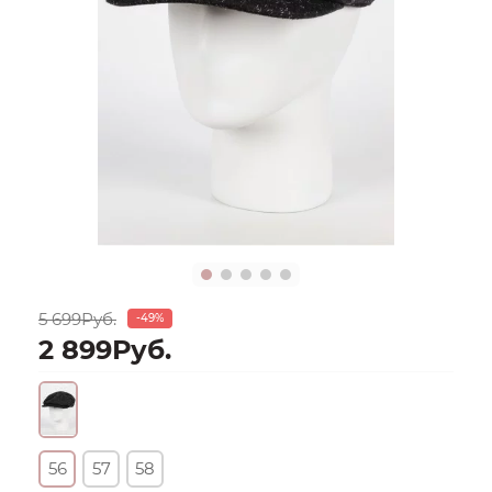
5 699Руб.
-49%
2 899Руб.
56
57
58