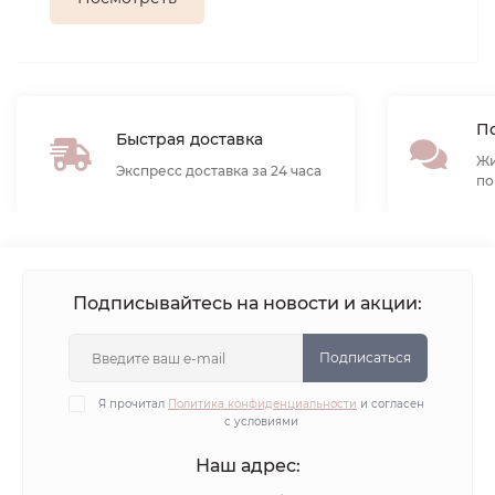
По
Быстрая доставка
Жи
Экспресс доставка за 24 часа
по
Подписывайтесь на новости и акции:
Подписаться
Я прочитал
Политика конфиденциальности
и согласен
с условиями
Наш адрес: