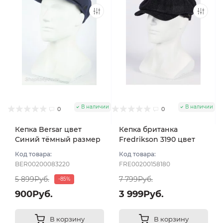
В наличии
В наличии
0
0
Кепка Bersar цвет
Кепка британка
Синий тёмный размер
Fredrikson 3190 цвет
57
Синий тёмный размер
Код товара:
Код товара:
58
BER00200083220
FRE00200158180
5 899Руб.
7 799Руб.
-85%
900Руб.
3 999Руб.
В корзину
В корзину