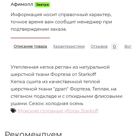
Афимолл
Завтра
Информация носит справочный характер,
точное время вам сообщит менеджер при
подтверждении заказа.
0
Описание товара
Характеристики
Отзывов
Вопр
Утепленная кепка реглан из натуральной
шерстной ткани Фортеза от Starkoff
Кепка сшита из качественной теплой
шерстяной ткани "драп" Фортеза. Теплая, на
стёганом подкладе и с откидными флисовыми
ушами. Сезон: холодная осень
Мужские головные уборы Starkoff
Рекомендуем