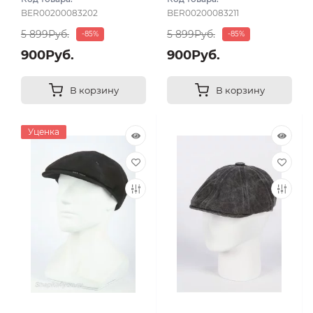
BER00200083202
BER00200083211
5 899Руб.
5 899Руб.
-85%
-85%
900Руб.
900Руб.
В корзину
В корзину
Уценка