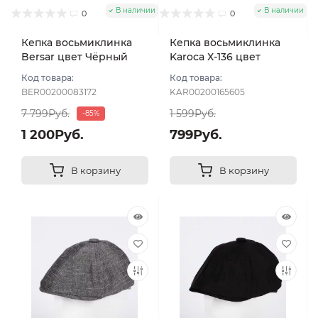
В наличии
В наличии
0
0
Кепка восьмиклинка
Кепка восьмиклинка
Bersar цвет Чёрный
Karoca Х-136 цвет
размер 59
Чёрный размер 56
Код товара:
Код товара:
BER00200083172
KAR00200165605
7 799Руб.
1 599Руб.
-85%
1 200Руб.
799Руб.
В корзину
В корзину