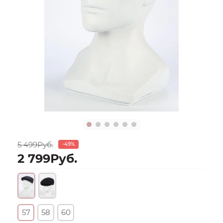
5 499Руб.
-49%
2 799Руб.
57
58
60