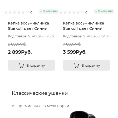
В наличии
В наличии
0
0
Кепка восьмиклинка
Кепка восьмиклинка
Starkoff цвет Синий
Starkoff цвет Синий
размер 56
тёмный/бежевый
Код товара:
STA00200117032
Код товара:
STA00200116484
размер 56
5 699Руб.
7 099Руб.
2 899Руб.
3 599Руб.
В корзину
В корзину
Классические ушанки
из премиального меха норки