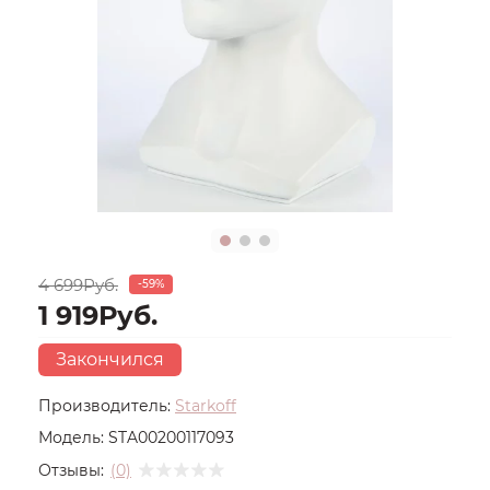
4 699Руб.
-59%
1 919Руб.
Закончился
Производитель:
Starkoff
Модель:
STA00200117093
Отзывы:
(0)