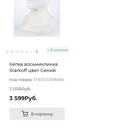
В наличии
0
Кепка восьмиклинка
Starkoff цвет Синий
тёмный/бежевый
Код товара:
STA00200116484
размер 56
7 099Руб.
3 599Руб.
В корзину