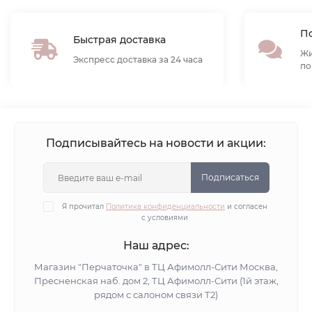
По
Быстрая доставка
Жи
Экспресс доставка за 24 часа
по
Подписывайтесь на новости и акции:
Подписаться
Я прочитал
Политика конфиденциальности
и согласен
с условиями
Наш адрес:
Магазин "Перчаточка" в ТЦ Афимолл-Сити Москва,
Пресненская наб. дом 2, ТЦ Афимолл-Сити (1й этаж,
рядом с салоном связи Т2)