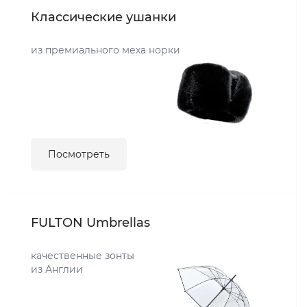
Классические ушанки
из премиального меха норки
Посмотреть
FULTON Umbrellas
качественные зонты
из Англии