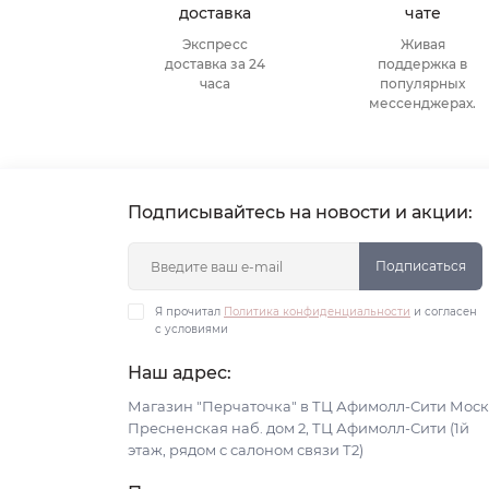
доставка
чате
Экспресс
Живая
доставка за 24
поддержка в
часа
популярных
мессенджерах.
Подписывайтесь на новости и акции:
Подписаться
Я прочитал
Политика конфиденциальности
и согласен
с условиями
Наш адрес:
Магазин "Перчаточка" в ТЦ Афимолл-Сити Моск
Пресненская наб. дом 2, ТЦ Афимолл-Сити (1й
этаж, рядом с салоном связи Т2)