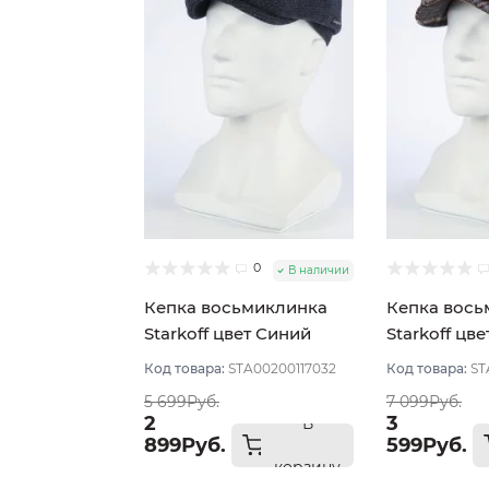
0
В наличии
Кепка восьмиклинка
Кепка вось
Starkoff цвет Синий
Starkoff цв
размер 56
тёмный/бе
Код товара:
STA00200117032
Код товара:
ST
размер 56
5 699Руб.
7 099Руб.
2
3
В
899Руб.
599Руб.
корзину