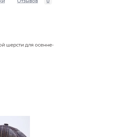
ки
Отзывов
0
ой шерсти для осенне-