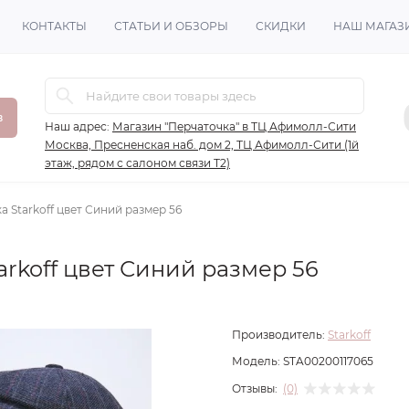
КОНТАКТЫ
СТАТЬИ И ОБЗОРЫ
СКИДКИ
НАШ МАГАЗ
в
Наш адрес:
Магазин "Перчаточка" в ТЦ Афимолл-Сити
Москва, Пресненская наб. дом 2, ТЦ Афимолл-Сити (1й
этаж, рядом с салоном связи Т2)
 Starkoff цвет Синий размер 56
rkoff цвет Синий размер 56
Производитель:
Starkoff
Модель:
STA00200117065
Отзывы:
(0)