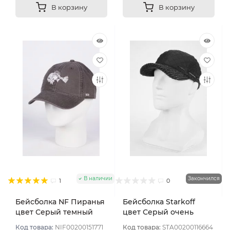
В корзину
В корзину
В наличии
Закончился
1
0
Бейсболка NF Пиранья
Бейсболка Starkoff
цвет Серый темный
цвет Серый очень
размер 57-59
темный размер 61
Код товара:
NIF00200151771
Код товара:
STA00200116664