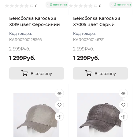
В наличии
В наличии
0
0
Бейсболка Karoca 28
Бейсболка Karoca 28
Х019 цвет Серо-синий
Х7005 цвет Серый
тем размер 56
темный размер 57-58
Код товара:
Код товара:
KAR00200128566
KAR00200146751
2 599Руб.
2 599Руб.
1 299Руб.
1 299Руб.
В корзину
В корзину