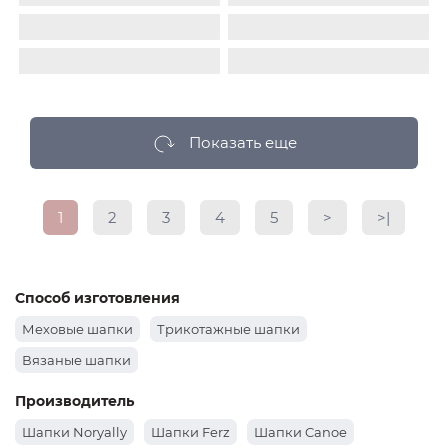
Материал :
Альпака
Подклад:
Без
Материал :
Ангора
Подклад:
подклада
Двухслойная/Шерстяной подвяз
Код товара:
FER00200159098
Код товара:
FER00200157244
3 599Руб.
4 299Руб.
-50%
-49%
1 799Руб.
2 199Руб.
Показать еще
1
2
3
4
5
>
>|
Способ изготовления
Меховые шапки
Трикотажные шапки
Вязаные шапки
Производитель