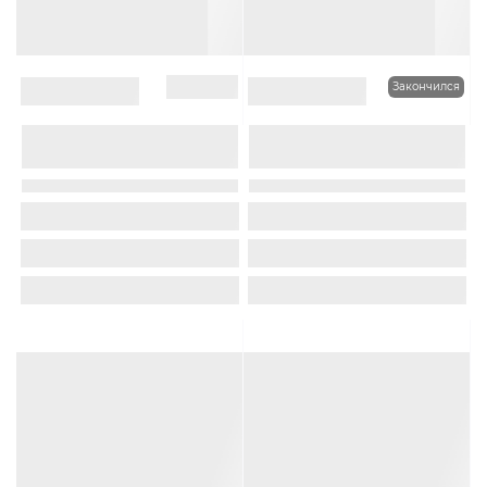
В наличии
Закончился
0
0
Шапка лопата OXYGON
Шапка по голове OXYGON
ALIEN цвет Красный
ALEX NORD цвет Красный
Материал :
Акрил
Подклад:
Материал :
Шерсть
Подклад:
Хлопок
Polycolon
Код товара:
OXY00200119735
Код товара:
OXY00300002678
3 599Руб.
4 499Руб.
-50%
-49%
1 799Руб.
2 299Руб.