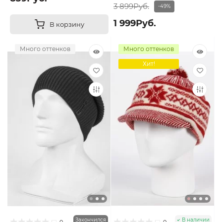
3 899Руб.
-49%
1 999Руб.
В корзину
Много оттенков
Много оттенков
Хит!
Закончился
В наличии
0
0