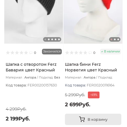
Закончился
В наличии
0
0
Шапка с отворотом Ferz
Шапка бини Ferz
Бавария цвет Красный
Норвегия цвет Красный
Материал :
Ангора
Подклад:
Без
Материал :
Ангора
Подклад:
подклада
Двухслойная
Код товара:
FER00200157630
Код товара:
FER00200116164
5 299Руб.
-49%
2 699Руб.
4 299Руб.
2 199Руб.
В корзину