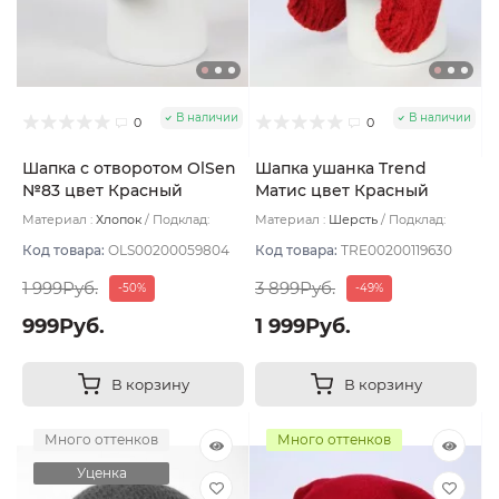
В наличии
В наличии
0
0
Шапка с отворотом OlSen
Шапка ушанка Trend
№83 цвет Красный
Матис цвет Красный
размер 56-58
Материал :
Хлопок
Подклад:
Материал :
Шерсть
Подклад:
Двухслойная/Без подклада
Флис
Код товара:
OLS00200059804
Код товара:
TRE00200119630
1 999Руб.
3 899Руб.
-50%
-49%
999Руб.
1 999Руб.
В корзину
В корзину
Много оттенков
Много оттенков
Уценка