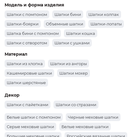
Черные шапки
Шапки оранжевые
Шапки розовые
Шапки зеленые
Шапки бордовые
Белые шапки
Модель и форма изделия
Шапки серые
Шапки желтые
Красные шапки
Шапки с помпоном
Шапки бини
Шапки колпак
Шапки-боярки
Объемные шапки
Шапки-лопаты
Шапка бини с помпоном
Шапки кошка
Шапки с отворотом
Шапки с ушками
Шапки докерки как носил Жак-Ив Кусто
Материал
Шапки из хлопка
Шапки из ангоры
Кашемировые шапки
Шапки мохер
Шапки шерстяные
Декор
Шапки с пайетками
Шапки со стразами
Белые шапки с помпоном
Черные меховые шапки