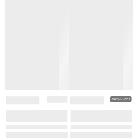
В наличии
Закончился
0
0
Шапка с отворотом Ferz
Шапка с ушками Ferz
Доминика цвет Красный
Багира цвет Красный