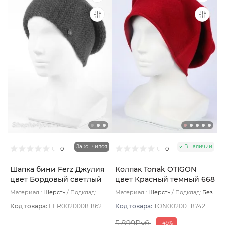
Закончился
В наличии
0
0
Шапка бини Ferz Джулия
Колпак Tonak OTIGON
цвет Бордовый светлый
цвет Красный темный 668
Материал :
Шерсть
Подклад:
Материал :
Шерсть
Подклад:
Без
Шерстяной подвяз
подклада
Код товара:
FER00200081862
Код товара:
TON00200118742
5 899Руб.
-49%