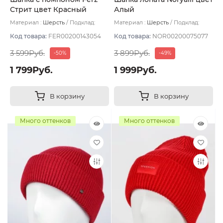
Стрит цвет Красный
Алый
Материал :
Шерсть
Подклад:
Материал :
Шерсть
Подклад:
Двухслойная/Шерстяной подвяз
Шерстяной подвяз
Код товара:
FER00200143054
Код товара:
NOR00200075077
3 599Руб.
3 899Руб.
-50%
-49%
1 799Руб.
1 999Руб.
В корзину
В корзину
Много оттенков
Много оттенков