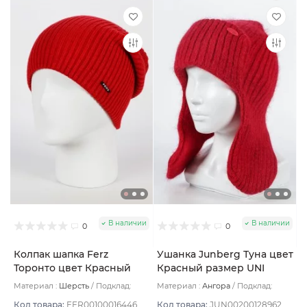
В наличии
В наличии
0
0
Колпак шапка Ferz
Ушанка Junberg Туна цвет
Торонто цвет Красный
Красный размер UNI
Материал :
Шерсть
Подклад:
Материал :
Ангора
Подклад:
Двухслойная
Двухслойная/Шерстяной подвяз
Код товара:
FER00100016446
Код товара:
JUN00200128962