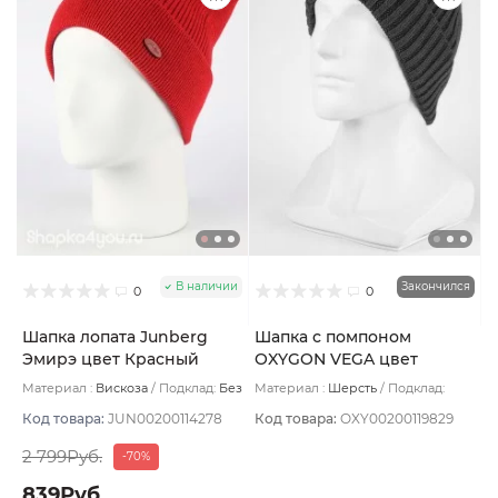
В наличии
Закончился
0
0
Шапка лопата Junberg
Шапка с помпоном
Эмирэ цвет Красный
OXYGON VEGA цвет
Красный
Материал :
Вискоза
Подклад:
Без
Материал :
Шерсть
Подклад:
подклада
Флис
Код товара:
JUN00200114278
Код товара:
OXY00200119829
2 799Руб.
-70%
839Руб.