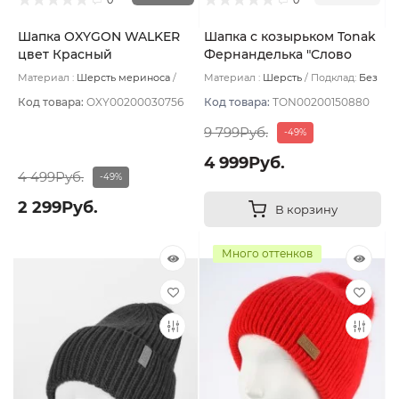
Шапка OXYGON WALKER
Шапка с козырьком Tonak
цвет Красный
Фернанделька "Слово
пацана" цвет красный/бел
Материал :
Шерсть мериноса
Материал :
Шерсть
Подклад:
Без
размер 56-59
Подклад:
Polycolon
подклада
Код товара:
OXY00200030756
Код товара:
TON00200150880
9 799Руб.
-49%
4 999Руб.
4 499Руб.
-49%
2 299Руб.
В корзину
Много оттенков