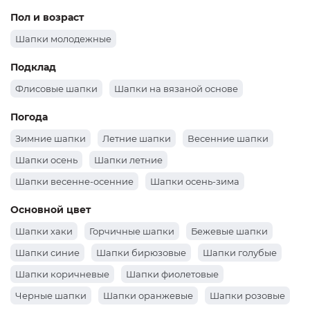
Шапки Noryally
Шапки Ferz
Шапки Canoe
Пол и возраст
Шапки молодежные
Подклад
Флисовые шапки
Шапки на вязаной основе
Погода
Зимние шапки
Летние шапки
Весенние шапки
Шапки осень
Шапки летние
Шапки весенне-осенние
Шапки осень-зима
Основной цвет
Шапки хаки
Горчичные шапки
Бежевые шапки
Шапки синие
Шапки бирюзовые
Шапки голубые
Шапки коричневые
Шапки фиолетовые