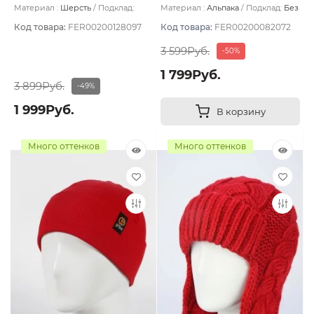
Викторианский красный
Материал :
Шерсть
Подклад:
Материал :
Альпака
Подклад:
Без
Двухслойная/Шерстяной подвяз
подклада
Код товара:
FER00200128097
Код товара:
FER00200082072
3 599Руб.
-50%
1 799Руб.
3 899Руб.
-49%
1 999Руб.
В корзину
Много оттенков
Много оттенков