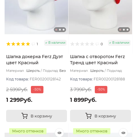
В наличии
В наличии
1
0
Шапка докерка Ferz Дуэт
Шапка с отворотом Ferz
цвет Красный
Тренд цвет Красный
Материал :
Шерсть
Подклад:
Без
Материал :
Шерсть
Подклад:
подклада
Двухслойная/Шерстяной подвяз
Код товара:
FER00200128142
Код товара:
FER00200128188
2 599Руб.
3 799Руб.
-50%
-50%
1 299Руб.
1 899Руб.
В корзину
В корзину
Много оттенков
Много оттенков