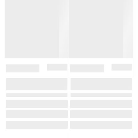
В наличии
В наличии
0
0
Шапка Ferz Катерина цвет
Шапка по голове OXYGON
Красный
LIGHT цвет Красный
Материал :
Ангора
Подклад:
Материал :
Шерсть
Подклад:
Двухслойная/Шерстяной подвяз
Polycolon
Код товара:
FER00200167127
Код товара:
OXY00200119778
4 699Руб.
4 499Руб.
-49%
-49%