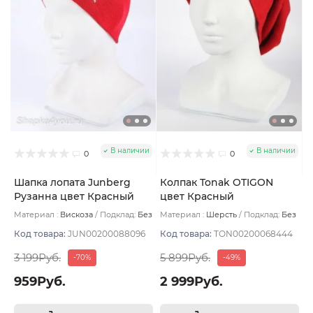
В наличии
В наличии
0
0
Шапка лопата Junberg
Колпак Tonak OTIGON
Рузанна цвет Красный
цвет Красный
Материал :
Вискоза
Подклад:
Без
Материал :
Шерсть
Подклад:
Без
подклада
подклада
Код товара:
JUN00200088096
Код товара:
TON00200068444
3 199Руб.
5 899Руб.
-70%
-49%
959Руб.
2 999Руб.