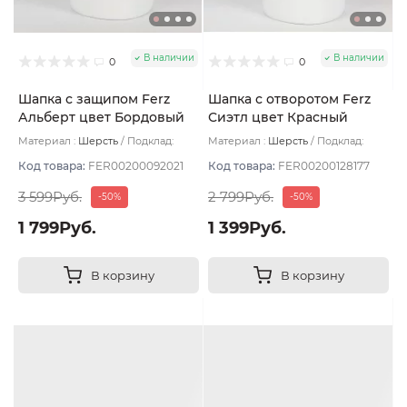
В наличии
В наличии
0
0
Шапка с защипом Ferz
Шапка с отворотом Ferz
Альберт цвет Бордовый
Сиэтл цвет Красный
темный
Материал :
Шерсть
Подклад:
Материал :
Шерсть
Подклад:
Двухслойная/Шерстяной подвяз
Двухслойная/Шерстяной подвяз
Код товара:
FER00200092021
Код товара:
FER00200128177
3 599Руб.
2 799Руб.
-50%
-50%
1 799Руб.
1 399Руб.
В корзину
В корзину
Много оттенков
Много оттенков
Уценка