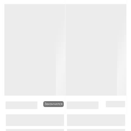
2 399Руб.
2 299Руб.
Закончился
В наличии
0
0
Шапка с отворотом
Шапка с отворотом OlSen