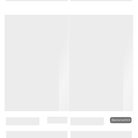
Много оттенков
Много оттенков
В наличии
Закончился
0
0
Шапка лопата Ferz Данко
Шапка с отворотом Ferz