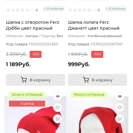
В наличии
В наличии
0
0
Шапка с отворотом Ferz
Шапка лопата Ferz
Дэбби цвет Красный
Джанетт цвет Красный
Материал :
Ангора
Подклад:
Без
Материал :
Комбинированный/
подклада
Хлопок
Подклад:
Без подклада
Код товара:
FER00200143811
Код товара:
FER00200087947
3 399Руб.
1 999Руб.
-65%
-50%
1 189Руб.
999Руб.
В корзину
В корзину
Много оттенков
Много оттенков
Уценка