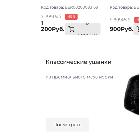
тёмный размер 57
тёмный раз
Код товара:
BER00200083168
Код товара:
BE
7 799Руб.
-85%
5 899Руб.
-
1
В
200Руб.
900Руб.
корзину
Классические ушанки
из премиального меха норки
Посмотреть