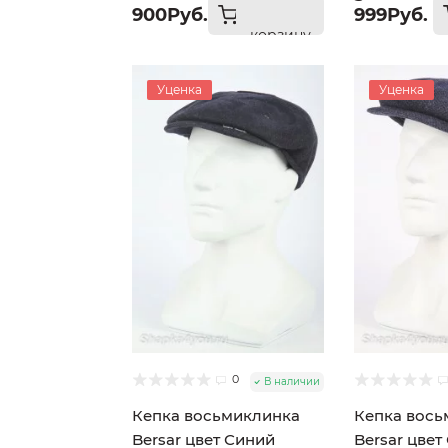
900Руб.
999Руб.
корзину
Уценка
Уценка
0
В наличии
Кепка восьмиклинка
Кепка вось
Bersar цвет Синий
Bersar цвет