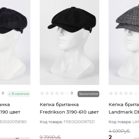
0
0
В наличии
Закончился
анка
Кепка британка
Кепка брит
3190 цвет
Fredrikson 3190-610 цвет
Landmark D
ый размер
Синий тёмный размер
Синий разм
E00200158180
Код товара:
FRE00200167321
Код товара:
LA
56
4 699Руб.
2
В
9 799Руб.