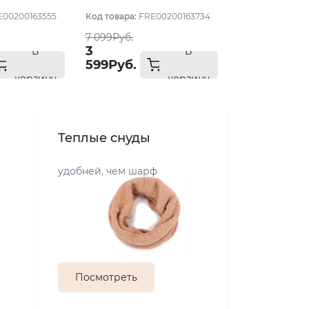
ер 57
Синий тёмный размер
E00200163555
Код товара:
FRE00200163734
57
7 099Руб.
3
В
В
599Руб.
корзину
корзину
Теплые снуды
удобней, чем шарф
Посмотреть