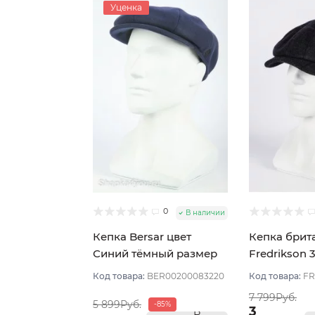
Уценка
0
В наличии
Кепка Bersar цвет
Кепка брит
Синий тёмный размер
Fredrikson 
57
Синий тёмн
Код товара:
BER00200083220
Код товара:
FR
58
7 799Руб.
5 899Руб.
-85%
3
В