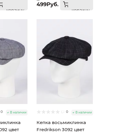
499Руб.
корзину
корзину
0
0
В наличии
В наличии
миклинка
Кепка восьмиклинка
092 цвет
Fredrikson 3092 цвет