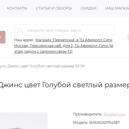
КОНТАКТЫ
СТАТЬИ И ОБЗОРЫ
СКИДКИ
НАШ МАГАЗ
в
Наш адрес:
Магазин "Перчаточка" в ТЦ Афимолл-Сити
Москва, Пресненская наб. дом 2, ТЦ Афимолл-Сити (1й
этаж, рядом с салоном связи Т2)
4you Джинс цвет Голубой светлый размер 57-59
Джинс цвет Голубой светлый размер
Производитель:
Shapka4you
Модель:
SHA00200154587