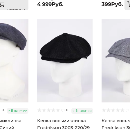
4 999Руб.
399Руб.
корзину
0
0
В наличии
В наличии
миклинка
Кепка восьмиклинка
Кепка вось
 Синий
Fredrikson 3003-220/29
Fredrikson 3