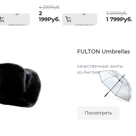
4 299Руб.
2
В
В
3 599Руб.
199Руб.
1 799Руб.
корзину
корзину
FULTON Umbrellas
качественные зонты
из Англии
Посмотреть