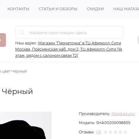
КОНТАКТЫ
СТАТЬИ И ОБЗОРЫ
СКИДКИ
НАШ МАГАЗ
в
Наш адрес:
Магазин "Перчаточка" в ТЦ Афимолл-Сити
Москва, Пресненская наб. дом 2, ТЦ Афимолл-Сити (1й
этаж, рядом с салоном связи Т2)
 цвет Чёрный
т Чёрный
Производитель:
Shapka4you
Модель:
SHA00200098855
Отзывы:
(0)