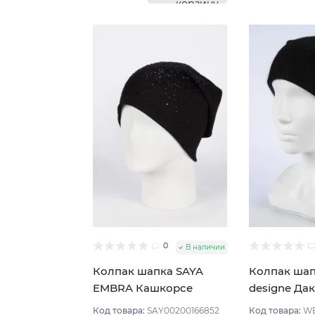
корзину
0
В наличии
Колпак шапка SAYA
Колпак шап
EMBRA Кашкорсе
designe Дак
стразы цвет Черный
Черный
Код товара:
SAY00200166852
Код товара:
WE