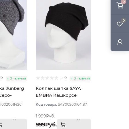
0
0
0
0
В наличии
В наличии
ка Junberg
Колпак шапка SAYA
Серо-
EMBRA Кашкорсе
"шелк" цвет Чёрный
N00200114261
Код товара:
SAY00200164187
1 999Руб.
В
В
999Руб.