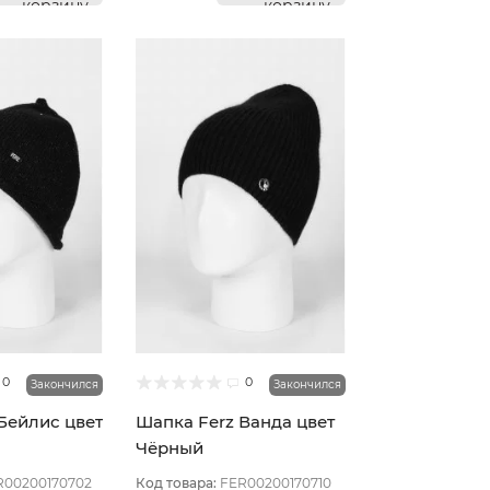
корзину
корзину
0
0
Закончился
Закончился
Бейлис цвет
Шапка Ferz Ванда цвет
Чёрный
R00200170702
Код товара:
FER00200170710