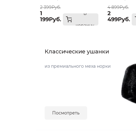
2 399Руб.
4 899Руб.
1
2
В
199Руб.
499Руб.
корзину
Классические ушанки
из премиального меха норки
Посмотреть