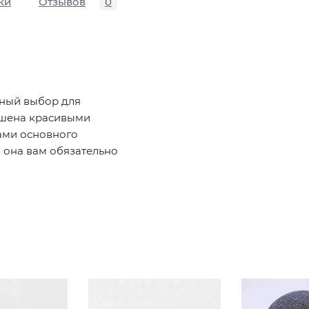
ки
Отзывов
0
пный выбор для
ашена красивыми
ами основного
и она вам обязательно