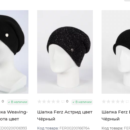
0
0
В наличии
В наличии
ка Weaving-
Шапка Ferz Астрид цвет
Шапка Ferz 
ота цвет
Чёрный
Чёрный
D00200106993
Код товара:
FER00200166764
Код товара:
FE