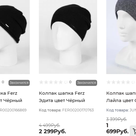
0
0
Закончился
Закончился
ка Ferz
Колпак шапка Ferz
Колпак шап
т Чёрный
Эдита цвет Чёрный
Лайла цвет 
черный
R00200166869
Код товара:
FER00200170763
Код товара:
JU
3 399Руб.
1
4 499Руб.
2 299Руб.
699Руб.