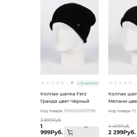
0
В наличии
Колпак шапка Ferz
Колпак шап
Гранда цвет Чёрный
Мелани цве
Код товара:
FER00200157290
Код товара:
FE
3 899Руб.
1
В
4 499Руб.
999Руб.
2 299Руб.