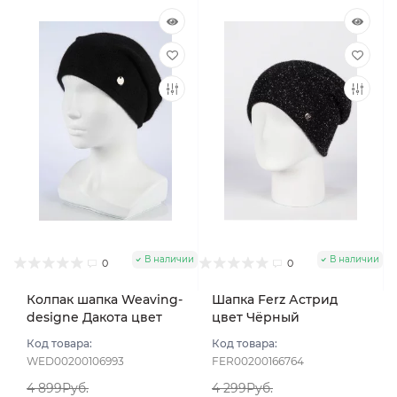
В наличии
В наличии
0
0
Колпак шапка Weaving-
Шапка Ferz Астрид
designe Дакота цвет
цвет Чёрный
Черный
Код товара:
Код товара:
WED00200106993
FER00200166764
4 899Руб.
4 299Руб.