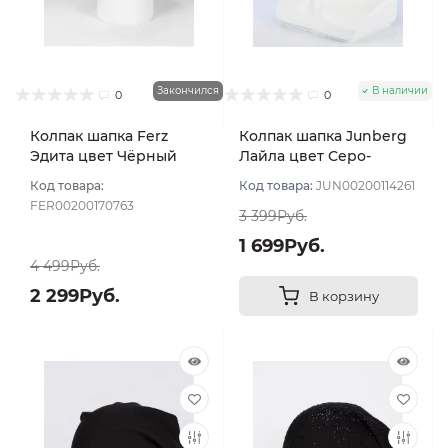
Закончился
В наличии
0
0
Колпак шапка Ferz
Колпак шапка Junberg
Эдита цвет Чёрный
Лайла цвет Серо-
черный
Код товара:
Код товара:
JUN00200114261
FER00200170763
3 399Руб.
1 699Руб.
4 499Руб.
2 299Руб.
В корзину