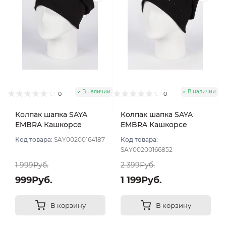
В наличии
В наличии
0
0
Колпак шапка SAYA
Колпак шапка SAYA
EMBRA Кашкорсе
EMBRA Кашкорсе
"шелк" цвет Чёрный
стразы цвет Черный
Код товара:
SAY00200164187
Код товара:
SAY00200166852
1 999Руб.
2 399Руб.
999Руб.
1 199Руб.
В корзину
В корзину