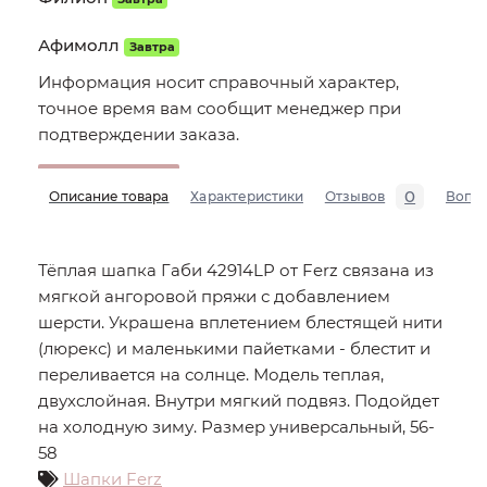
Афимолл
Завтра
Информация носит справочный характер,
точное время вам сообщит менеджер при
подтверждении заказа.
0
Описание товара
Характеристики
Отзывов
Вопр
Тёплая шапка Габи 42914LP от Ferz связана из
мягкой ангоровой пряжи с добавлением
шерсти. Украшена вплетением блестящей нити
(люрекс) и маленькими пайетками - блестит и
переливается на солнце. Модель теплая,
двухслойная. Внутри мягкий подвяз. Подойдет
на холодную зиму. Размер универсальный, 56-
58
Шапки Ferz