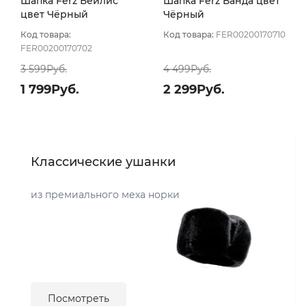
Шапка Ferz Бейлис
Шапка Ferz Ванда цвет
цвет Чёрный
Чёрный
Код товара:
Код товара:
FER00200170710
FER00200170702
3 599Руб.
4 499Руб.
1 799Руб.
2 299Руб.
Классические ушанки
из премиального меха норки
Посмотреть