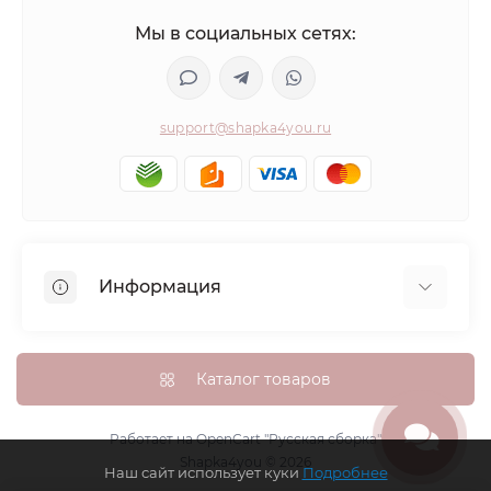
Мы в социальных сетях:
support@shapka4you.ru
Информация
О Shapka4you
Доставка, оплата и бонусные баллы
Каталог товаров
Гарантия возврата
Политика конфиденциальности
Работает на
OpenCart "Русская сборка"
Shapka4you © 2026
Контакты
Наш сайт использует куки
Подробнее