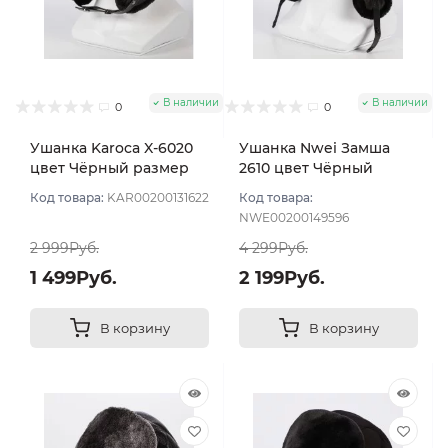
В наличии
В наличии
0
0
Ушанка Karoca X-6020
Ушанка Nwei Замша
цвет Чёрный размер
2610 цвет Чёрный
56
размер 57
Код товара:
KAR00200131622
Код товара:
NWE00200149596
2 999Руб.
4 299Руб.
1 499Руб.
2 199Руб.
В корзину
В корзину