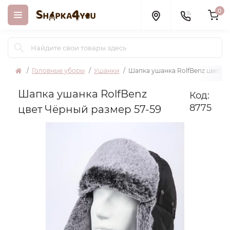
0
Головные уборы
Ушанки
Шапка ушанка RolfBenz цвет Ч
Шапка ушанка RolfBenz
Код:
8775
цвет Чёрный размер 57-59