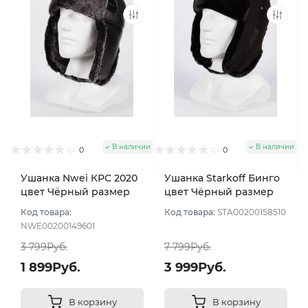
В наличии
В наличии
0
0
Ушанка Nwei КРС 2020
Ушанка Starkoff Бинго
цвет Чёрный размер
цвет Чёрный размер
56
56
Код товара:
Код товара:
STA00200158510
NWE00200149601
3 799Руб.
7 799Руб.
1 899Руб.
3 999Руб.
В корзину
В корзину