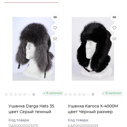
В наличии
В наличии
0
0
Ушанка Darga Hats 35
Ушанка Karoca X-4000M
цвет Серый темный
цвет Чёрный размер
размер 58-59
56
Код товара:
Код товара:
DAR00200121070
KAR00200150039