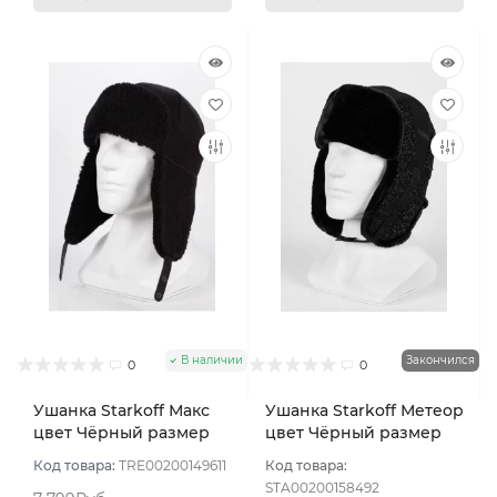
В наличии
Закончился
0
0
Ушанка Starkoff Макс
Ушанка Starkoff Метеор
цвет Чёрный размер
цвет Чёрный размер
56-58
56
Код товара:
TRE00200149611
Код товара:
STA00200158492