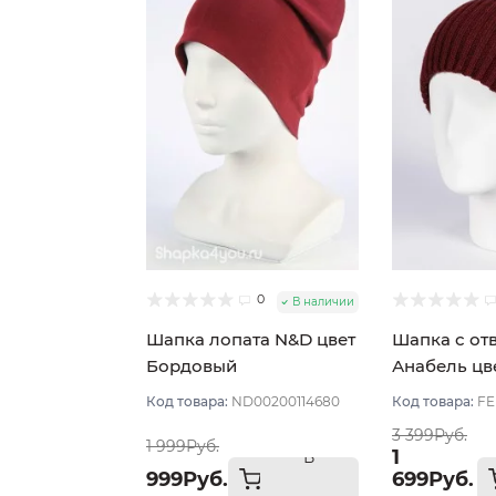
0
В наличии
Шапка лопата N&D цвет
Шапка с от
Бордовый
Анабель цв
Бордовый 
Код товара:
ND00200114680
Код товара:
FE
3 399Руб.
1 999Руб.
1
В
999Руб.
699Руб.