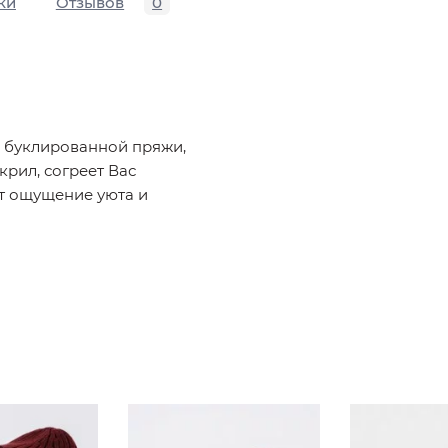
ки
Отзывов
0
 буклированной пряжи,
крил, согреет Вас
т ощущение уюта и