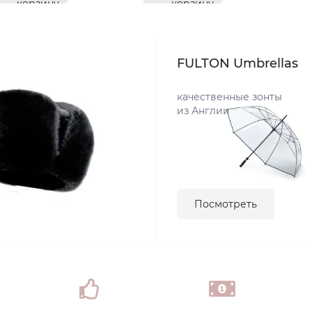
корзину
корзину
FULTON Umbrellas
качественные зонты
из Англии
Посмотреть