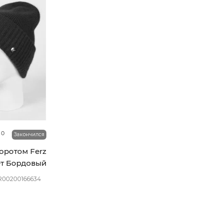
0
Закончился
оротом Ferz
т Бордовый
R00200166634