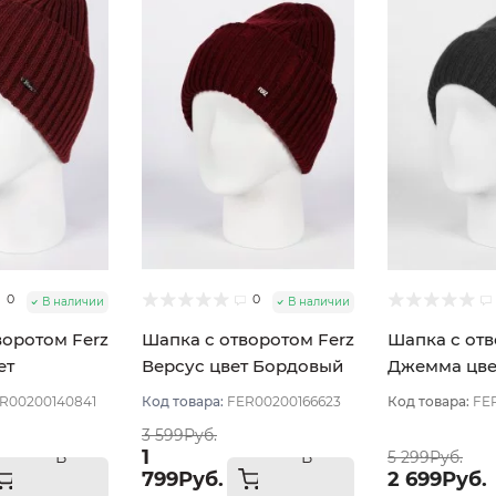
0
0
В наличии
В наличии
воротом Ferz
Шапка с отворотом Ferz
Шапка с отв
ет
Версус цвет Бордовый
Джемма цве
темный
темный
R00200140841
Код товара:
FER00200166623
Код товара:
FE
3 599Руб.
1
В
В
5 299Руб.
799Руб.
2 699Руб.