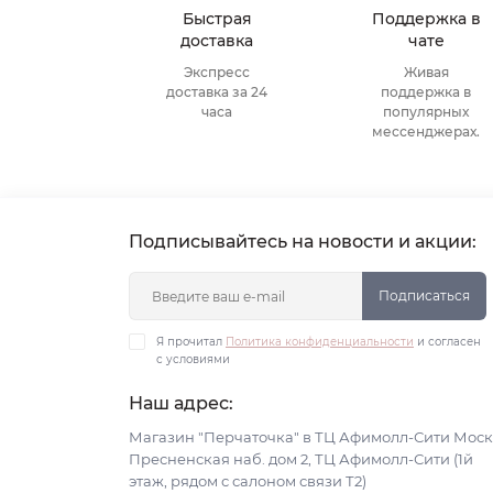
Быстрая
Поддержка в
доставка
чате
Экспресс
Живая
доставка за 24
поддержка в
часа
популярных
мессенджерах.
Подписывайтесь на новости и акции:
Подписаться
Я прочитал
Политика конфиденциальности
и согласен
с условиями
Наш адрес:
Магазин "Перчаточка" в ТЦ Афимолл-Сити Моск
Пресненская наб. дом 2, ТЦ Афимолл-Сити (1й
этаж, рядом с салоном связи Т2)