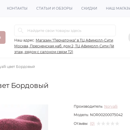
КОНТАКТЫ
СТАТЬИ И ОБЗОРЫ
СКИДКИ
НАШ МАГАЗ
в
Наш адрес:
Магазин "Перчаточка" в ТЦ Афимолл-Сити
Москва, Пресненская наб. дом 2, ТЦ Афимолл-Сити (1й
этаж, рядом с салоном связи Т2)
alli цвет Бордовый
цвет Бордовый
Производитель:
Noryalli
Модель:
NOR00200075042
Отзывы:
(0)