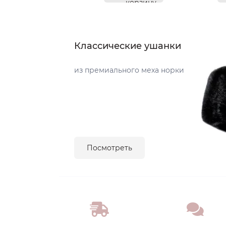
корзину
Классические ушанки
из премиального меха норки
Посмотреть