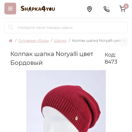
0
Головные уборы
Шапки
Колпак шапка Noryalli цвет Бор
Колпак шапка Noryalli цвет
Код:
8473
Бордовый