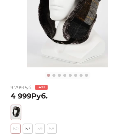
9 799Руб.
-49%
4 999Руб.
60
57
59
58