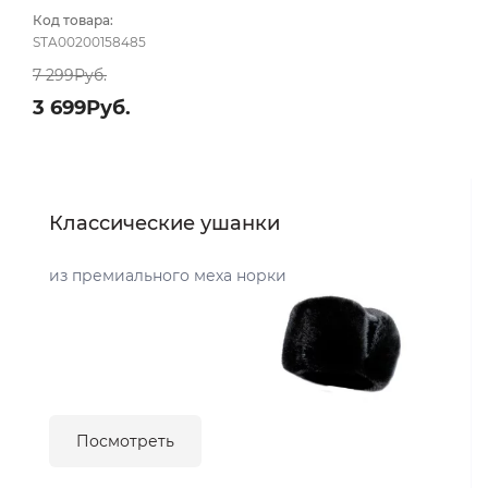
размер 56-58
Код товара:
STA00200158485
7 299Руб.
3 699Руб.
Классические ушанки
из премиального меха норки
Посмотреть