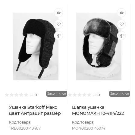
Закончился
Закончился
0
0
Ушанка Starkoff Макс
Шапка ушанка
цвет Антрацит размер
MONOMAKH 10-4114/222
56-58
цвет Серый размер 57
Код товара:
Код товара:
TRE00200149487
MON00200145974