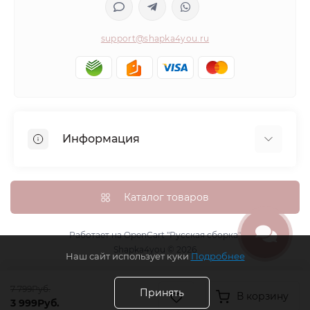
support@shapka4you.ru
Информация
О Shapka4you
Доставка, оплата и бонусные баллы
Каталог товаров
Гарантия возврата
Политика конфиденциальности
Работает на
OpenCart "Русская сборка"
Shapka4you © 2026
Контакты
Наш сайт использует куки
Подробнее
Возврат товара
7 799Руб.
Карта сайта
Принять
В корзину
3 999Руб.