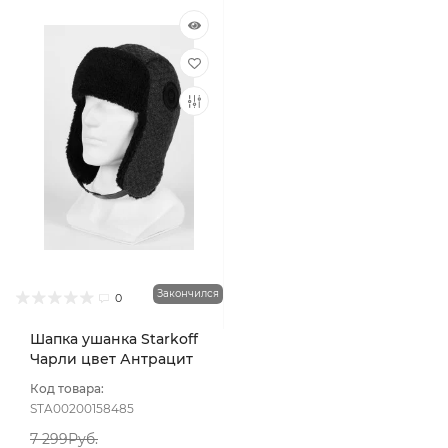
Закончился
0
Шапка ушанка Starkoff
Чарли цвет Антрацит
размер 56-58
Код товара:
STA00200158485
7 299Руб.