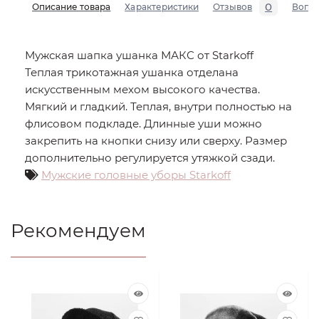
0
Описание товара
Характеристики
Отзывов
Вопр
Мужская шапка ушанка МАКС от Starkoff
Теплая трикотажная ушанка отделана
искусственным мехом высокого качества.
Мягкий и гладкий. Теплая, внутри полностью на
флисовом подкладе. Длинные уши можно
закрепить на кнопки снизу или сверху. Размер
дополнительно регулируется утяжкой сзади.
Мужские головные уборы Starkoff
Рекомендуем