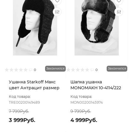
Закончился
Закончился
0
0
Ушанка Starkoff Макс
Шапка ушанка
цвет Антрацит размер
MONOMAKH 10-4114/222
59-61
цвет Серый размер 57
Код товара:
Код товара:
TRE00200149489
MON00200145974
7 799Руб.
9 799Руб.
3 999Руб.
4 999Руб.