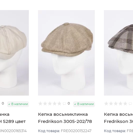
0
0
В наличии
В наличии
анка
Кепка восьмиклинка
Кепка вось
5289 цвет
Fredrikson 3005-202/78
Fredrikson 3
змер 56
цвет Бежевый размер
цвет Бежев
N00200165314
Код товара:
FRE00200152247
Код товара:
FR