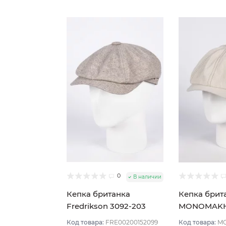
0
В наличии
Кепка британка
Кепка брит
Fredrikson 3092-203
MONOMAKH 
цвет Бежевый размер
Бежевый ра
Код товара:
FRE00200152099
Код товара:
MO