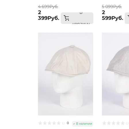
57
4 699Руб.
5 099Руб.
2
2
В
399Руб.
599Руб.
корзину
0
В наличии