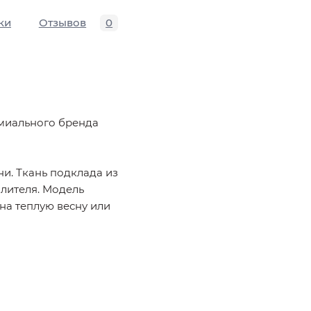
ки
Отзывов
0
емиального бренда
и. Ткань подклада из
плителя. Модель
 на теплую весну или