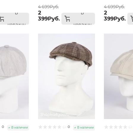
58
57
4 699Руб.
4 699Руб.
2
2
В
В
399Руб.
399Руб.
корзину
корзину
0
0
В наличии
В наличии