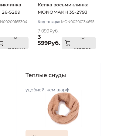
миклинка
Кепка восьмиклинка
26-5289
MONOMAKH 35-2793
ый размер
цвет Серо-коричневый
N00200165304
Код товара:
MON00200134695
размер 57
7 099Руб.
3
В
В
599Руб.
корзину
корзину
Теплые снуды
удобней, чем шарф