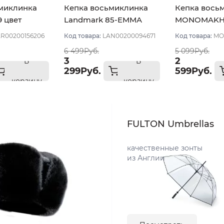
миклинка
Кепка восьмиклинка
Кепка вось
9 цвет
Landmark 85-EMMA
MONOMAKH 
етлый хол
цвет Бежевый тёмный
цвет Бежев
R00200156206
Код товара:
LAN00200094671
Код товара:
MO
размер 59
57
6 499Руб.
5 099Руб.
3
2
В
В
299Руб.
599Руб.
корзину
корзину
FULTON Umbrellas
качественные зонты
из Англии