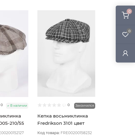
0
0
0
0
В наличии
Закончился
миклинка
Кепка восьмиклинка
005-210/55
Fredrikson 3101 цвет
ый размер
Бежево-синий размер
E00200152127
Код товара:
FRE00200158232