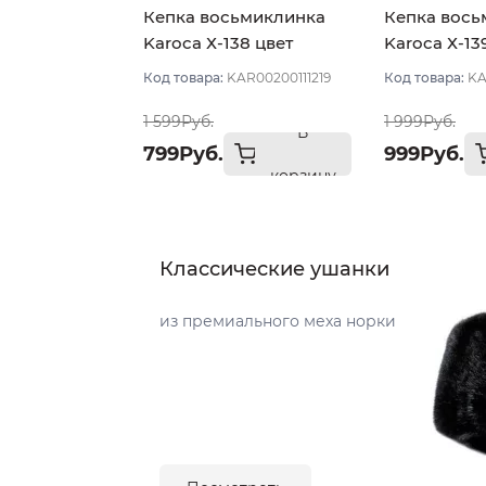
Кепка восьмиклинка
Кепка вось
Karoca Х-138 цвет
Karoca Х-13
Бежевый светлый
Бежевый св
Код товара:
KAR00200111219
Код товара:
KA
размер 57
размер 56
1 599Руб.
1 999Руб.
В
799Руб.
999Руб.
корзину
Классические ушанки
из премиального меха норки