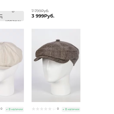
58
В
7 799Руб.
3 999Руб.
корзину
0
0
В наличии
В наличии