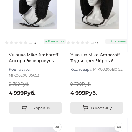
В наличии
В наличии
0
0
Ушанка Mike Ambaroff
Ушанка Mike Ambaroff
Ангора Экокаракуль
Тедди цвет Чёрный
цвет Чёрный размер
размер 56-58
Код товара:
Код товара:
MIK00200130122
UNI
MIK00200105653
9 799Руб.
9 799Руб.
4 999Руб.
4 999Руб.
В корзину
В корзину