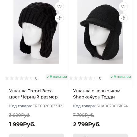
В наличии
В наличии
0
0
Ушанка Trend Эсса
Ушанка с козырьком
цвет Чёрный размер
Shapka4you Тедди
56-58
козырек цвет Чёрный
Код товара:
TRE00200133112
Код товара:
SHA00200131874
размер UNI
3 899Руб.
7 799Руб.
1 999Руб.
2 799Руб.