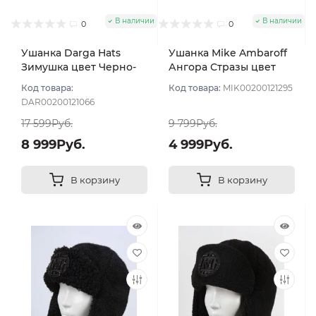
В наличии
В наличии
0
0
Ушанка Darga Hats
Ушанка Mike Ambaroff
Зимушка цвет Черно-
Ангора Стразы цвет
оранжевый Блюфрост
Чёрный размер UNI
Код товара:
Код товара:
MIK00200121295
размер 57-58
DAR00200121066
17 599Руб.
9 799Руб.
8 999Руб.
4 999Руб.
В корзину
В корзину