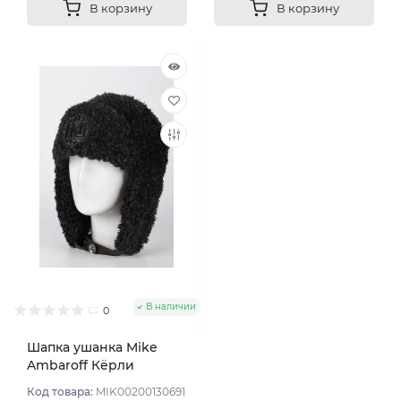
В корзину
В корзину
В наличии
0
Шапка ушанка Mike
Ambaroff Кёрли
Шеврон цвет Черный
Код товара:
MIK00200130691