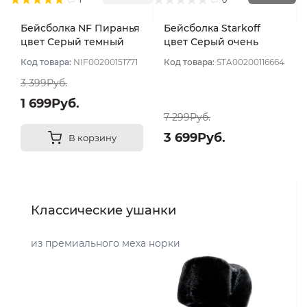
Бейсболка NF Пиранья
Бейсболка Starkoff
цвет Серый темный
цвет Серый очень
размер 57-59
темный размер 61
Код товара:
NIF00200151771
Код товара:
STA00200116664
3 399Руб.
1 699Руб.
7 299Руб.
3 699Руб.
В корзину
Классические ушанки
из премиального меха норки