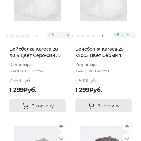
В наличии
В наличии
0
0
Бейсболка Karoca 28
Бейсболка Karoca 28
Х019 цвет Серо-синий
Х7005 цвет Серый т.
тем размер 56
холодный размер 57-58
Код товара:
Код товара:
KAR00200128566
KAR00200146750
2 599Руб.
2 599Руб.
1 299Руб.
1 299Руб.
В корзину
В корзину