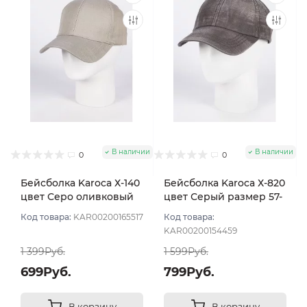
В наличии
В наличии
0
0
Бейсболка Karoca Х-140
Бейсболка Karoca Х-820
цвет Серо оливковый
цвет Серый размер 57-
теплый размер 57-58
59
Код товара:
KAR00200165517
Код товара:
KAR00200154459
1 399Руб.
1 599Руб.
699Руб.
799Руб.
В корзину
В корзину