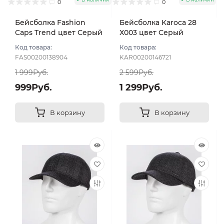
0
0
Бейсболка Fashion
Бейсболка Karoca 28
Caps Trend цвет Серый
Х003 цвет Серый
размер 57-58
темный размер 57
Код товара:
Код товара:
FAS00200138904
KAR00200146721
1 999Руб.
2 599Руб.
999Руб.
1 299Руб.
В корзину
В корзину