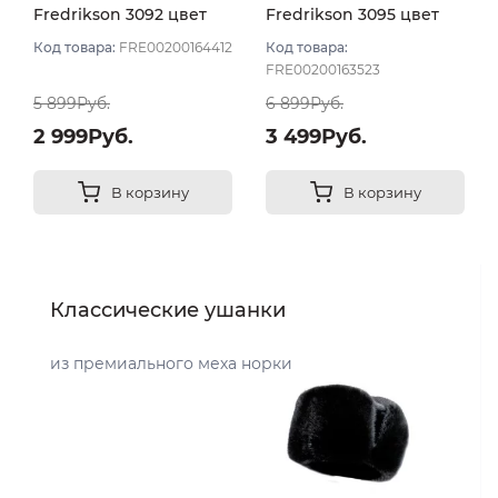
Fredrikson 3092 цвет
Fredrikson 3095 цвет
Серый светлый размер
Серый размер 57
Код товара:
FRE00200164412
Код товара:
58
FRE00200163523
5 899Руб.
6 899Руб.
2 999Руб.
3 499Руб.
В корзину
В корзину
Классические ушанки
из премиального меха норки