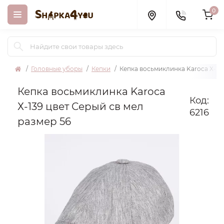
0
Головные уборы
Кепки
Кепка восьмиклинка Karoca Х-139
Кепка восьмиклинка Karoca
Код:
Х-139 цвет Серый св мел
6216
размер 56