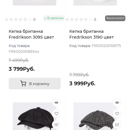
В наличии
Закончился
0
0
Кепка британка
Кепка британка
Fredrikson 3095 цвет
Fredrikson 3190 цвет
Серый темный размер
Серо-зеленый размер
Код товара:
Код товара:
FRE00200158175
58
59
FRE00200163544
7 499Руб.
3 799Руб.
7 799Руб.
3 999Руб.
В корзину