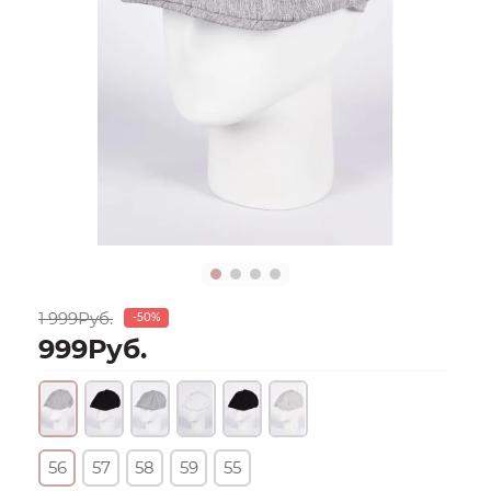
1 999Руб.
-50%
999Руб.
56
57
58
59
55