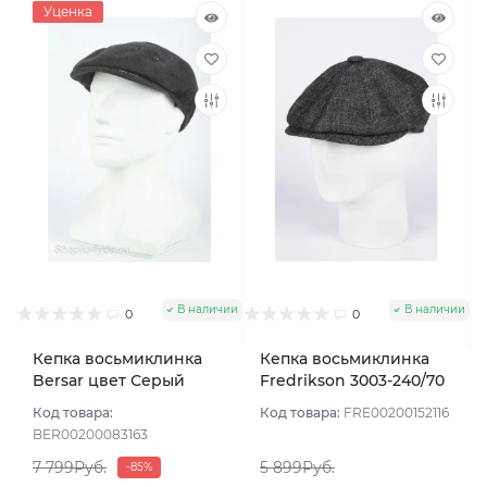
Уценка
В наличии
В наличии
0
0
Кепка восьмиклинка
Кепка восьмиклинка
Bersar цвет Серый
Fredrikson 3003-240/70
темный размер 57
цвет Серый размер 56
Код товара:
Код товара:
FRE00200152116
BER00200083163
7 799Руб.
5 899Руб.
-85%