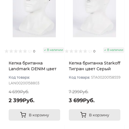
В наличии
В наличии
0
0
Кепка британка
Кепка британка Starkoff
Landmark DENIM цвет
Тигран цвет Серый
Серый размер 57
размер 56
Код товара:
Код товара:
STA00200158559
LAN00200158803
4 699Руб.
7 299Руб.
2 399Руб.
3 699Руб.
В корзину
В корзину