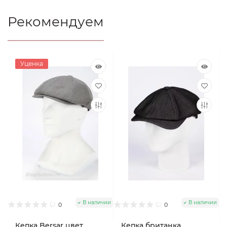
Рекомендуем
Уценка
В наличии
В наличии
0
0
Кепка Bersar цвет
Кепка британка