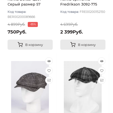
Серый размер 57
Fredrikson 3092-775
цвет Серый темный
Код товара:
Код товара:
FRE00200152150
размер 57
BER00200089666
4 899Руб.
4 699Руб.
-85%
750Руб.
2 399Руб.
В корзину
В корзину