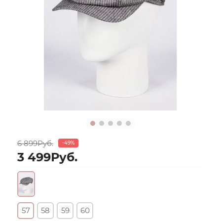
6 899Руб.
-49%
3 499Руб.
57
58
59
60