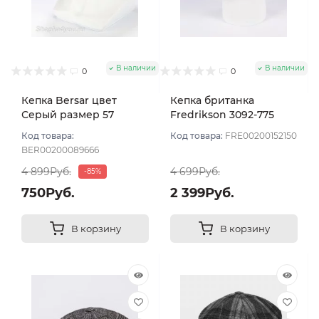
В наличии
В наличии
0
0
Кепка Bersar цвет
Кепка британка
Серый размер 57
Fredrikson 3092-775
цвет Серый темный
Код товара:
Код товара:
FRE00200152150
размер 57
BER00200089666
4 899Руб.
4 699Руб.
-85%
750Руб.
2 399Руб.
В корзину
В корзину