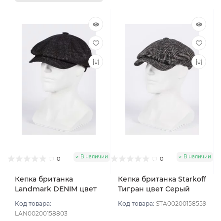
В наличии
В наличии
0
0
Кепка британка
Кепка британка Starkoff
Landmark DENIM цвет
Тигран цвет Серый
Серый размер 57
размер 56
Код товара:
Код товара:
STA00200158559
LAN00200158803