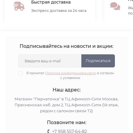
Быстрая доставка
Жи
Экспресс доставка за 24 часа
по
Подписывайтесь на новости и акции:
Подписаться
Я прочитал
Политика конфиденциальности
и согласен
с условиями
Наш адрес:
Магазин "Перчаточка" в ТЦ Афимолл-Сити Москва,
Пресненская наб. дом 2, ТЦ Афимолл-Сити (1й этаж,
рядом с салоном связи Т2)
Позвоните нам:
+7 958 557-64-82