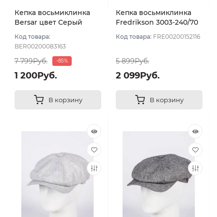
Кепка восьмиклинка
Кепка восьмиклинка
Bersar цвет Серый
Fredrikson 3003-240/70
темный размер 57
цвет Серый размер 56
Код товара:
Код товара:
FRE00200152116
BER00200083163
7 799Руб.
5 899Руб.
-85%
1 200Руб.
2 099Руб.
В корзину
В корзину