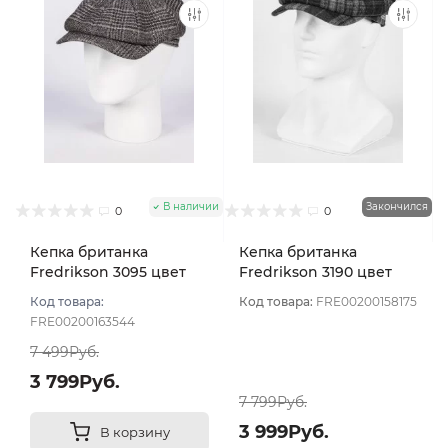
В наличии
Закончился
0
0
Кепка британка
Кепка британка
Fredrikson 3095 цвет
Fredrikson 3190 цвет
Серый темный размер
Серо-зеленый размер
Код товара:
Код товара:
FRE00200158175
58
59
FRE00200163544
7 499Руб.
3 799Руб.
7 799Руб.
3 999Руб.
В корзину