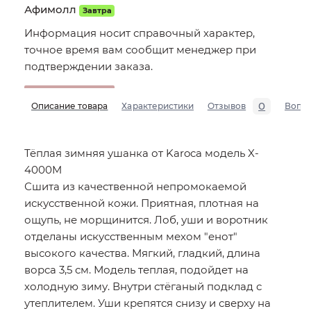
Афимолл
Завтра
Информация носит справочный характер,
точное время вам сообщит менеджер при
подтверждении заказа.
0
Описание товара
Характеристики
Отзывов
Вопр
Тёплая зимняя ушанка от Karoca модель X-
4000M
Сшита из качественной непромокаемой
искусственной кожи. Приятная, плотная на
ощупь, не морщинится. Лоб, уши и воротник
отделаны искусственным мехом "енот"
высокого качества. Мягкий, гладкий, длина
ворса 3,5 см. Модель теплая, подойдет на
холодную зиму. Внутри стёганый подклад с
утеплителем. Уши крепятся снизу и сверху на