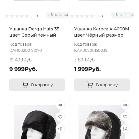
В наличии
В наличии
0
0
Ушанка Darga Hats 35
Ушанка Karoca X-4000M
цвет Серый темный
цвет Чёрный размер
размер 58-59
56
Код товара:
Код товара:
DAR00200121070
KAR00200150039
19 499Руб.
3 899Руб.
9 999Руб.
1 999Руб.
В корзину
В корзину