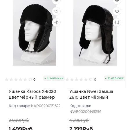
В наличии
В наличии
0
0
Ушанка Karoca X-6020
Ушанка Nwei Замша
цвет Чёрный размер
2610 цвет Чёрный
56
размер 57
Код товара:
KAR00200131622
Код товара:
NWE00200149596
2 999Руб.
4 299Руб.
1 499Руб.
2 199Руб.