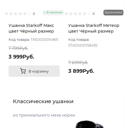
В наличии
Закончился
0
0
Ушанка Starkoff Макс
Ушанка Starkoff Метеор
цвет Чёрный размер
цвет Чёрный размер
56-58
56
Код товара:
TRE00200149611
Код товара:
STA00200158492
7 799Руб.
3 999Руб.
7 699Руб.
3 899Руб.
В корзину
Классические ушанки
из премиального меха норки