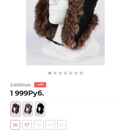
3 899Руб.
-49%
1 999Руб.
56
57
58
59
60