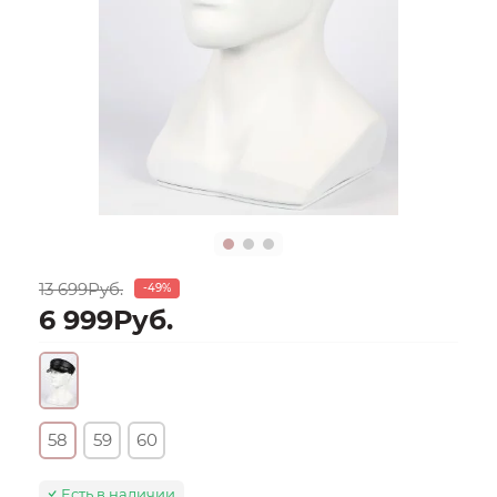
13 699Руб.
-49%
6 999Руб.
58
59
60
Есть в наличии