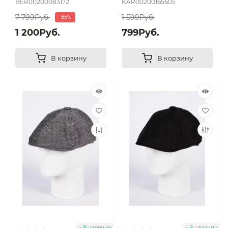
BER00200083172
KAR00200165605
7 799Руб.
1 599Руб.
-85%
1 200Руб.
799Руб.
В корзину
В корзину
В наличии
В наличии