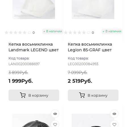
В наличии
В наличии
0
0
Кепка восьмиклинка
Кепка восьмиклинка
Landmark LEGEND цвет
Legion 85-GRAF цвет
Черный размер 58
Чёрный размер 57
Код товара:
Код товара:
LAN00200088697
LEG00200084993
3 899Руб.
7 099Руб.
1 999Руб.
2 519Руб.
В корзину
В корзину