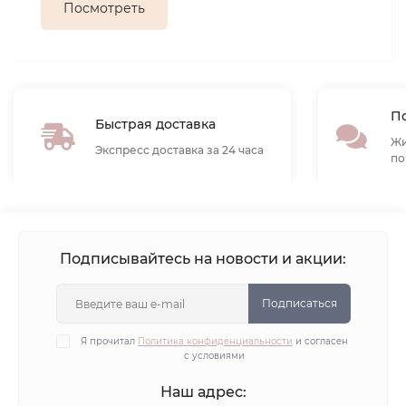
Посмотреть
По
Быстрая доставка
Жи
Экспресс доставка за 24 часа
по
Подписывайтесь на новости и акции:
Подписаться
Я прочитал
Политика конфиденциальности
и согласен
с условиями
Наш адрес: