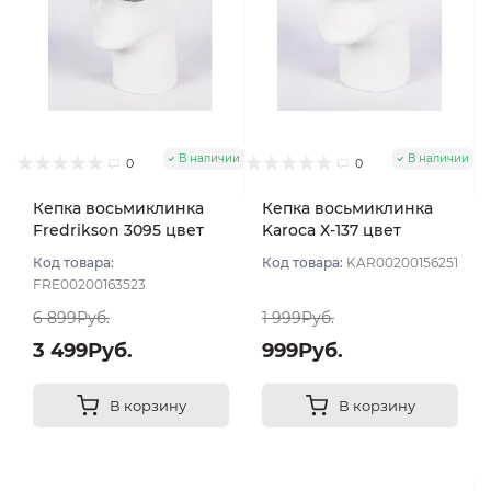
В наличии
В наличии
0
0
Кепка восьмиклинка
Кепка восьмиклинка
Fredrikson 3095 цвет
Karoca Х-137 цвет
Серый размер 57
Серый светлый размер
Код товара:
Код товара:
KAR00200156251
55
FRE00200163523
6 899Руб.
1 999Руб.
3 499Руб.
999Руб.
В корзину
В корзину