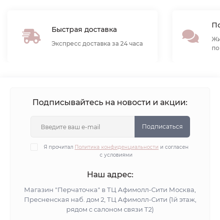
По
Быстрая доставка
Жи
Экспресс доставка за 24 часа
по
Подписывайтесь на новости и акции:
Подписаться
Я прочитал
Политика конфиденциальности
и согласен
с условиями
Наш адрес:
Магазин "Перчаточка" в ТЦ Афимолл-Сити Москва,
Пресненская наб. дом 2, ТЦ Афимолл-Сити (1й этаж,
рядом с салоном связи Т2)