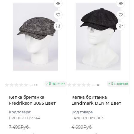
В наличии
В наличии
0
0
Кепка британка
Кепка британка
Fredrikson 3095 цвет
Landmark DENIM цвет
Серый темный размер
Серый размер 57
Код товара:
Код товара:
58
FRE00200163544
LAN00200158803
7 499Руб.
4 699Руб.