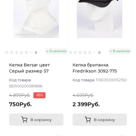
В наличии
В наличии
0
0
Кепка Bersar цвет
Кепка британка
Серый размер 57
Fredrikson 3092-775
цвет Серый темный
Код товара:
Код товара:
FRE00200152150
размер 57
BER00200089666
4 899Руб.
4 699Руб.
-85%
750Руб.
2 399Руб.
В корзину
В корзину