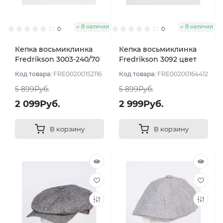
В наличии
В наличии
0
0
Кепка восьмиклинка
Кепка восьмиклинка
Fredrikson 3003-240/70
Fredrikson 3092 цвет
цвет Серый размер 56
Серый светлый размер
Код товара:
FRE00200152116
Код товара:
FRE00200164412
58
5 899Руб.
5 899Руб.
2 099Руб.
2 999Руб.
В корзину
В корзину