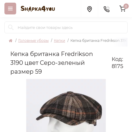
0
Головные уборы
Кепки
Кепка британка Fredrikson 3190 
Кепка британка Fredrikson
Код:
3190 цвет Серо-зеленый
8175
размер 59