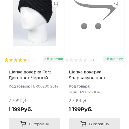
В наличии
В наличии
1
0
Шапка докерка Ferz
Шапка докерка
Дуэт цвет Чёрный
Shapka4you цвет
Черный угольный
Код товара:
FER00200128141
Код товара:
SHA00200125004
2 399Руб.
2 399Руб.
1 199Руб.
1 199Руб.
В корзину
В корзину