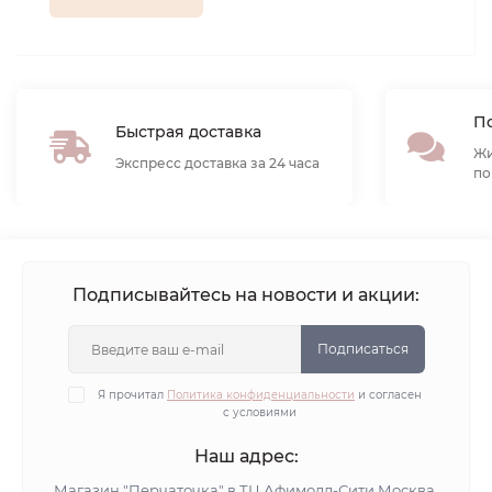
По
Быстрая доставка
Жи
Экспресс доставка за 24 часа
по
Подписывайтесь на новости и акции:
Подписаться
Я прочитал
Политика конфиденциальности
и согласен
с условиями
Наш адрес:
Магазин "Перчаточка" в ТЦ Афимолл-Сити Москва,