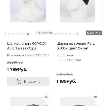
В наличии
Закончился
0
0
Шапка лопата OXYGON
Шапка по голове Ferz
ALIEN цвет Охра
Бобби цвет Охра/
Серый темный
Код товара:
OXY00200119734
Код товара:
FER00200157644
3 599Руб.
1 799Руб.
3 399Руб.
1 189Руб.
В корзину