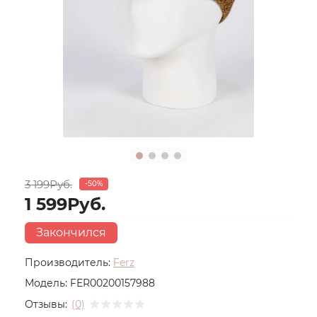
3 199Руб.
-50%
1 599Руб.
Закончился
Производитель:
Ferz
Модель:
FER00200157988
Отзывы:
(0)