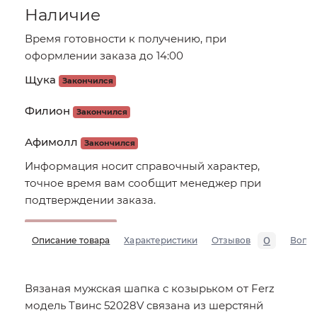
Наличие
Время готовности к получению, при
оформлении заказа до 14:00
Щука
Закончился
Филион
Закончился
Афимолл
Закончился
Информация носит справочный характер,
точное время вам сообщит менеджер при
подтверждении заказа.
0
Описание товара
Характеристики
Отзывов
Вопр
Вязаная мужская шапка с козырьком от Ferz
модель Твинс 52028V cвязана из шерстянй