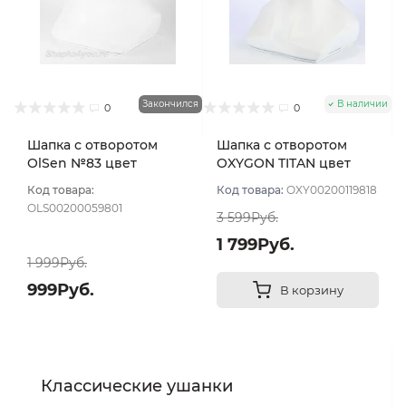
Закончился
В наличии
0
0
Шапка с отворотом
Шапка с отворотом
OlSen №83 цвет
OXYGON TITAN цвет
Оранжевый
Охра
Код товара:
Код товара:
OXY00200119818
OLS00200059801
3 599Руб.
1 799Руб.
1 999Руб.
999Руб.
В корзину
Классические ушанки