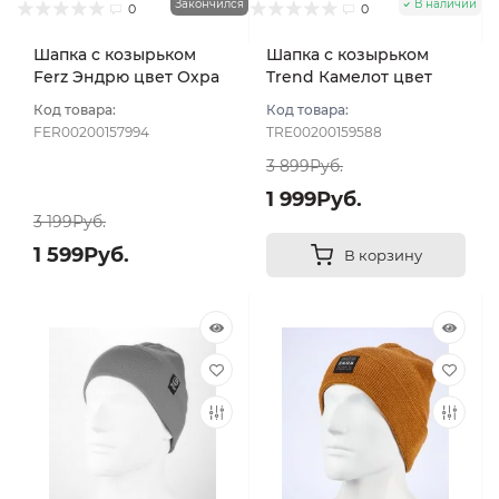
Закончился
В наличии
0
0
Шапка с козырьком
Шапка с козырьком
Ferz Эндрю цвет Охра
Trend Камелот цвет
Терракотовый размер
Код товара:
Код товара:
57-59
FER00200157994
TRE00200159588
3 899Руб.
1 999Руб.
3 199Руб.
1 599Руб.
В корзину