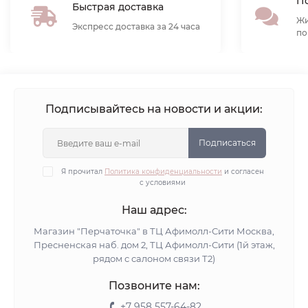
По
Быстрая доставка
Жи
Экспресс доставка за 24 часа
по
Подписывайтесь на новости и акции:
Подписаться
Я прочитал
Политика конфиденциальности
и согласен
с условиями
Наш адрес:
Магазин "Перчаточка" в ТЦ Афимолл-Сити Москва,
Пресненская наб. дом 2, ТЦ Афимолл-Сити (1й этаж,
рядом с салоном связи Т2)
Позвоните нам:
+7 958 557-64-82