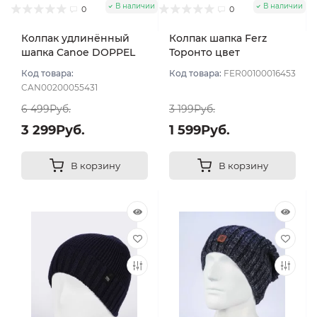
В наличии
В наличии
0
0
Колпак удлинённый
Колпак шапка Ferz
шапка Canoe DOPPEL
Торонто цвет
цвет Синий тёмный
Джинсовый
Код товара:
Код товара:
FER00100016453
CAN00200055431
6 499Руб.
3 199Руб.
3 299Руб.
1 599Руб.
В корзину
В корзину