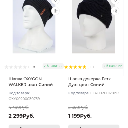
В наличии
В наличии
0
1
Шапка OXYGON
Шапка докерка Ferz
WALKER цвет Синий
Дуэт цвет Синий
тёмный
Код товара:
Код товара:
FER00200128152
OXY00200030759
4 499Руб.
2 399Руб.
2 299Руб.
1 199Руб.