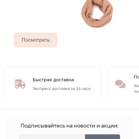
Посмотреть
По
Быстрая доставка
Жи
Экспресс доставка за 24 часа
по
Подписывайтесь на новости и акции: