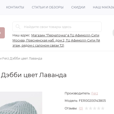
КОНТАКТЫ
СТАТЬИ И ОБЗОРЫ
СКИДКИ
НАШ МАГАЗ
в
Наш адрес:
Магазин "Перчаточка" в ТЦ Афимолл-Сити
Москва, Пресненская наб. дом 2, ТЦ Афимолл-Сити (1й
этаж, рядом с салоном связи Т2)
м Ferz Дэбби цвет Лаванда
z Дэбби цвет Лаванда
Производитель:
Ferz
Модель:
FER00200143805
Отзывы:
(0)