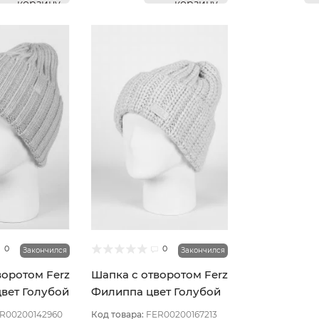
корзину
корзину
0
0
Закончился
Закончился
воротом Ferz
Шапка с отворотом Ferz
вет Голубой
Филиппа цвет Голубой
R00200142960
Код товара:
FER00200167213