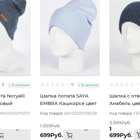
0
0
В наличии
В наличии
а Noryalli
Шапка лопата SAYA
Шапка с отв
совый
EMBRA Кашкорсе цвет
Анабель цв
Голубой светлый
Джинсовый
R00200075075
Код товара:
SAY00200158028
Код товара:
FE
3 399Руб.
1 399Руб.
1
В
В
699Руб.
699Руб.