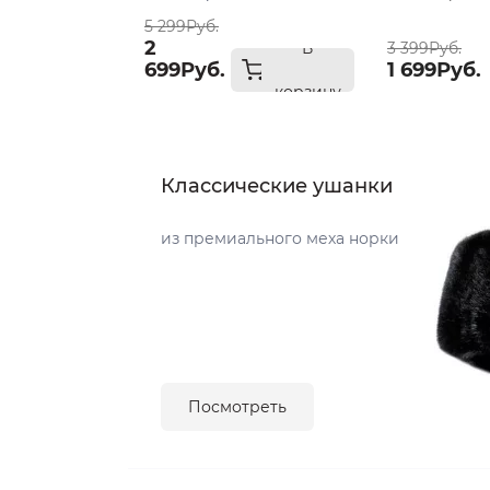
5 299Руб.
2
В
3 399Руб.
699Руб.
1 699Руб.
корзину
Классические ушанки
из премиального меха норки
Посмотреть