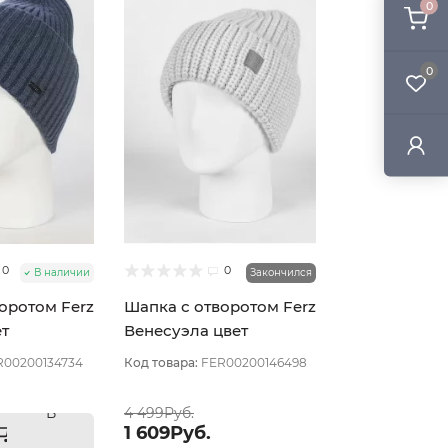
0
0
0
0
В наличии
Закончился
оротом Ferz
Шапка с отворотом Ferz
ет
Венесуэла цвет
Голубой
R00200134734
Код товара:
FER00200146498
В
4 499Руб.
1 609Руб.