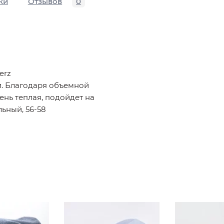
ки
Отзывов
0
erz
и. Благодаря объемной
ень теплая, подойдет на
льный, 56-58