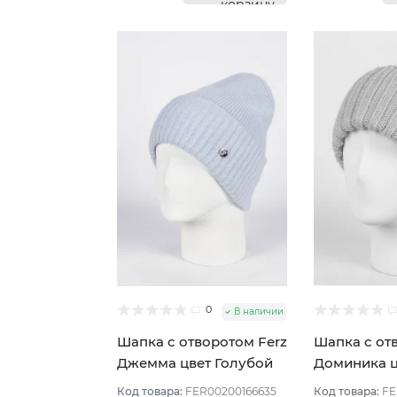
корзину
0
В наличии
Шапка с отворотом Ferz
Шапка с от
Джемма цвет Голубой
Доминика ц
светлый
Код товара:
FER00200166635
Код товара:
FE