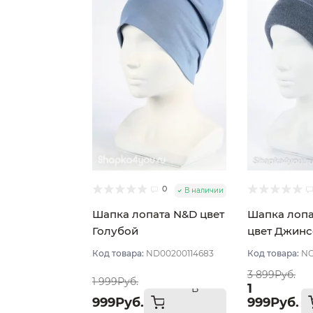
0
В наличии
Шапка лопата N&D цвет
Шапка лопат
Голубой
цвет Джин
Код товара:
ND00200114683
Код товара:
NO
3 899Руб.
1 999Руб.
1
В
999Руб.
999Руб.