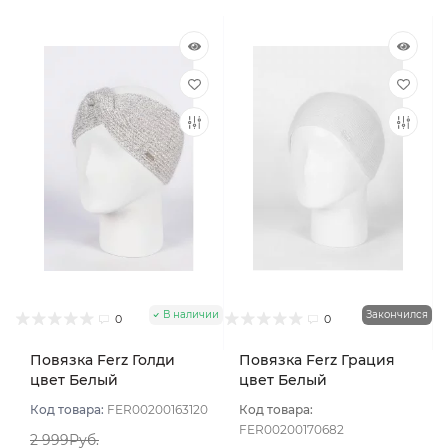
В наличии
Закончился
0
0
Повязка Ferz Голди
Повязка Ferz Грация
цвет Белый
цвет Белый
Код товара:
FER00200163120
Код товара:
FER00200170682
2 999Руб.