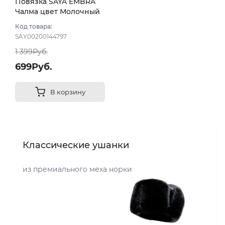
Повязка SAYA EMBRA
Чалма цвет Молочный
Код товара:
SAY00200144797
1 399Руб.
699Руб.
В корзину
Классические ушанки
из премиального меха норки