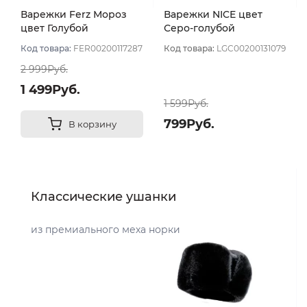
Варежки Ferz Мороз
Варежки NICE цвет
цвет Голубой
Серо-голубой
Код товара:
FER00200117287
Код товара:
LGC00200131079
2 999Руб.
1 499Руб.
1 599Руб.
799Руб.
В корзину
Классические ушанки
из премиального меха норки