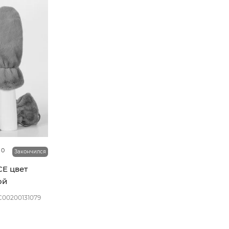
0
Закончился
CE цвет
ой
C00200131079