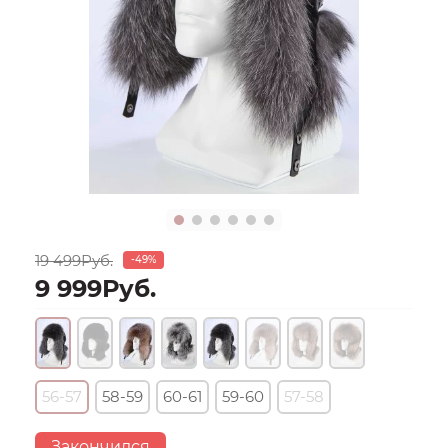
19 499Руб.
-49%
9 999Руб.
56-57
58-59
60-61
59-60
57-58
Закончился