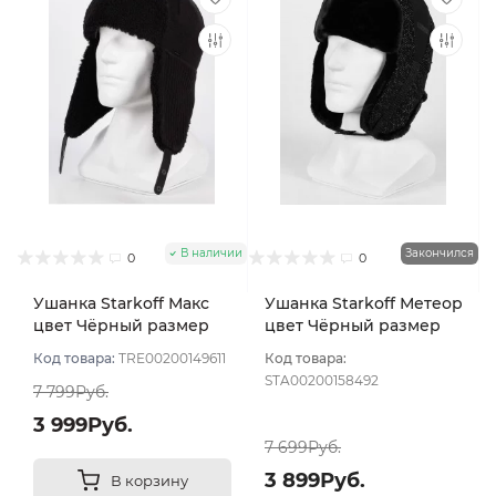
В наличии
Закончился
0
0
Ушанка Starkoff Макс
Ушанка Starkoff Метеор
цвет Чёрный размер
цвет Чёрный размер
56-58
56
Код товара:
TRE00200149611
Код товара:
STA00200158492
7 799Руб.
3 999Руб.
7 699Руб.
3 899Руб.
В корзину