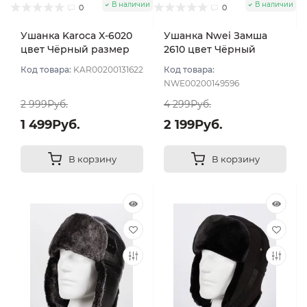
В наличии
В наличии
0
0
Ушанка Karoca X-6020
Ушанка Nwei Замша
цвет Чёрный размер
2610 цвет Чёрный
56
размер 57
Код товара:
KAR00200131622
Код товара:
NWE00200149596
2 999Руб.
4 299Руб.
1 499Руб.
2 199Руб.
В корзину
В корзину