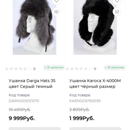
В наличии
В наличии
0
0
Ушанка Darga Hats 35
Ушанка Karoca X-4000M
цвет Серый темный
цвет Чёрный размер
размер 58-59
56
Код товара:
Код товара:
DAR00200121070
KAR00200150039
19 499Руб.
3 899Руб.
9 999Руб.
1 999Руб.