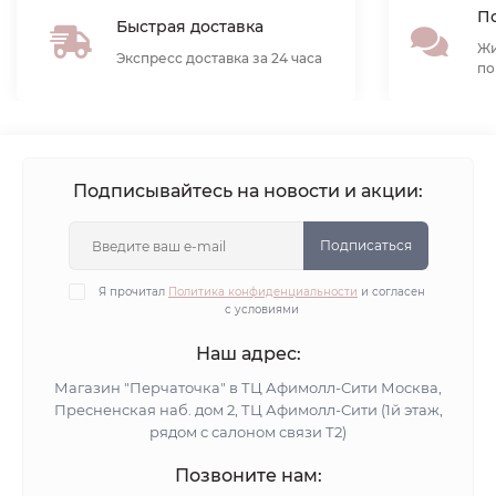
По
Быстрая доставка
Жи
Экспресс доставка за 24 часа
по
Подписывайтесь на новости и акции:
Подписаться
Я прочитал
Политика конфиденциальности
и согласен
с условиями
Наш адрес:
Магазин "Перчаточка" в ТЦ Афимолл-Сити Москва,
Пресненская наб. дом 2, ТЦ Афимолл-Сити (1й этаж,
рядом с салоном связи Т2)
Позвоните нам: