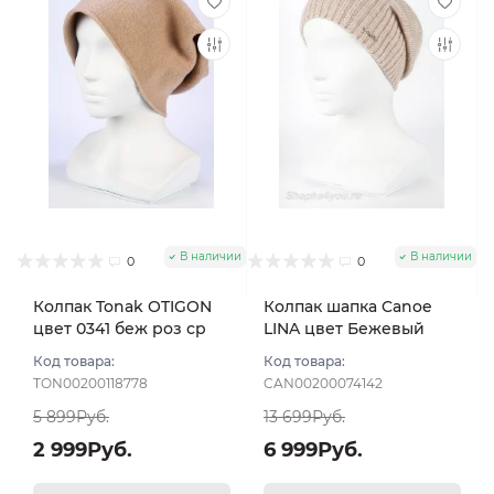
В наличии
В наличии
0
0
Колпак Tonak OTIGON
Колпак шапка Canoe
цвет 0341 беж роз ср
LINA цвет Бежевый
Код товара:
Код товара:
TON00200118778
CAN00200074142
5 899Руб.
13 699Руб.
2 999Руб.
6 999Руб.