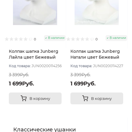
В наличии
В наличии
0
0
Колпак шапка Junberg
Колпак шапка Junberg
Лайла цвет Бежевый
Натали цвет Бежевый
персик
Код товара:
JUN00200114256
Код товара:
JUN00200114227
3 399Руб.
3 399Руб.
1 699Руб.
1 699Руб.
В корзину
В корзину
Классические ушанки