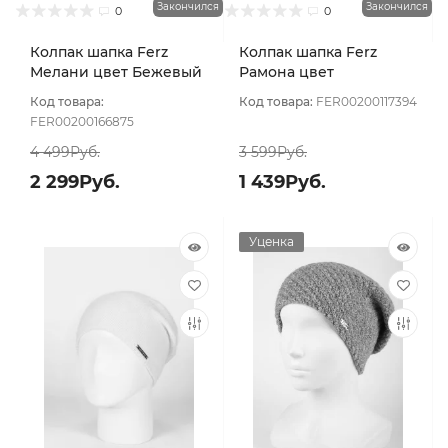
Закончился
Закончился
0
0
Колпак шапка Ferz
Колпак шапка Ferz
Мелани цвет Бежевый
Рамона цвет
светлый
Персиковый
Код товара:
Код товара:
FER00200117394
FER00200166875
4 499Руб.
3 599Руб.
2 299Руб.
1 439Руб.
Уценка